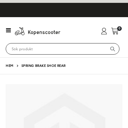
artikl
0
Växla
Cart
Nav
HEM
SPRING BRAKE SHOE REAR
Hoppa
till
slutet
av
bildgalleriet