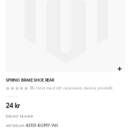
Hoppa
SPRING BRAKE SHOE REAR
till
Bli först med att recensera denna produkt
början
av
24 kr
bildgalleriet
ENDAST
14
KVAR
43151-KGM7-961
ARTIKELNR