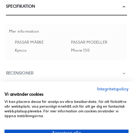
SPECIFIKATION
Mer information
PASSAR MÄRKE
PASSAR MODELLER
Kymco
Movie 150
RECENSIONER
Integritetspolicy
BUTIKSLAGER
Vi använder cookies
Vi kan placera dessa för analys av våra besökardata, för att förbättra
PRODUKT PDF
vår webbplats, visa personligt innehåll och för att ge dig en fantastisk
webbplatsupplevelse. För mer information om cookies använder vi
ANDRA PRODUKTER FRÅN SAMMA KATEGORI
öppna inställningarna.
Acceptera alla