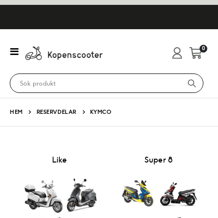
artikl
0
Växla
Cart
Nav
HEM
RESERVDELAR
KYMCO
Like
Super 8