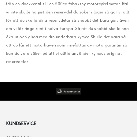
från en däckventil till en 500cc fabriksny motorcykelmotor. Ifall
vi inte skulle ha just den reservdel du söker i lager så gör vi allt
för att du ska få dina reservdelar så snabbt det bara går, även
om vi får ringa runt i halva Europa. Så att du snabbt ska kunna
åka ut och glida med din underbara kymco Skulle det vara så
att du får ett motorhaveri som innefattas av motorgarantin så
kan du vara säker på att vi alltid använder kymcos original
reservdelar.
KUNDSERVICE