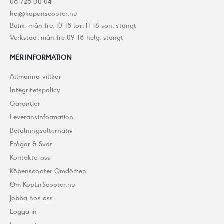
08-728 00 04
hej@kopenscooter.nu
Butik: mån-fre: 10-18 lör: 11-16 sön: stängt
Verkstad: mån-fre 09-18 helg: stängt
MER INFORMATION
Allmänna villkor
Integritetspolicy
Garantier
Leveransinformation
Betalningsalternativ
Frågor & Svar
Kontakta oss
Köpenscooter Omdömen
Om KöpEnScooter.nu
Jobba hos oss
Logga in