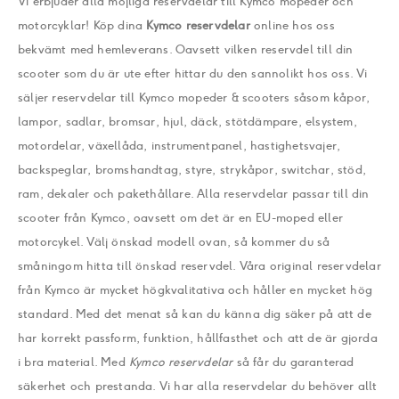
Vi erbjuder alla möjliga reservdelar till Kymco mopeder och
motorcyklar! Köp dina
Kymco reservdelar
online hos oss
bekvämt med hemleverans. Oavsett vilken reservdel till din
scooter som du är ute efter hittar du den sannolikt hos oss. Vi
säljer reservdelar till Kymco mopeder & scooters såsom kåpor,
lampor, sadlar, bromsar, hjul, däck, stötdämpare, elsystem,
motordelar, växellåda, instrumentpanel, hastighetsvajer,
backspeglar, bromshandtag, styre, strykåpor, switchar, stöd,
ram, dekaler och pakethållare. Alla reservdelar passar till din
scooter från Kymco, oavsett om det är en EU-moped eller
motorcykel. Välj önskad modell ovan, så kommer du så
småningom hitta till önskad reservdel. Våra original reservdelar
från Kymco är mycket högkvalitativa och håller en mycket hög
standard. Med det menat så kan du känna dig säker på att de
har korrekt passform, funktion, hållfasthet och att de är gjorda
i bra material. Med
Kymco reservdelar
så får du garanterad
säkerhet och prestanda. Vi har alla reservdelar du behöver allt