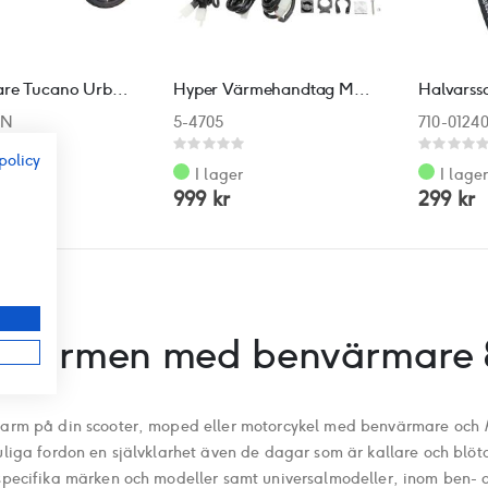
Benvärmare Tucano Urbano Kymco Agility 16+
Hyper Värmehandtag Moped/MC 22mm
-N
5-4705
710-0124
Rating:
Rating:
policy
0%
0%
I lager
I lage
999 kr
299 kr
r
l värmen med benvärmare
varm på din scooter, moped eller motorcykel med benvärmare och
uliga fordon en självklarhet även de dagar som är kallare och blöta
 specifika märken och modeller samt universalmodeller, inom ben-