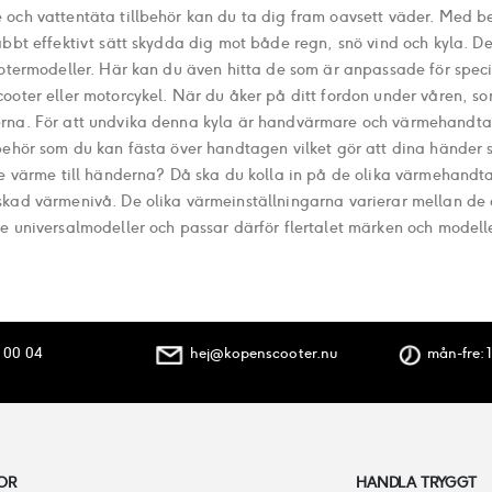
och vattentäta tillbehör kan du ta dig fram oavsett väder. Med b
abbt effektivt sätt skydda dig mot både regn, snö vind och kyla. D
ootermodeller. Här kan du även hitta de som är anpassade för speci
ooter eller motorcykel. När du åker på ditt fordon under våren, som
na. För att undvika denna kyla är handvärmare och värmehandtag
behör som du kan fästa över handtagen vilket gör att dina händer s
re värme till händerna? Då ska du kolla in på de olika värmehandt
kad värmenivå. De olika värmeinställningarna varierar mellan de o
e universalmodeller och passar därför flertalet märken och modell
 00 04
hej@kopenscooter.nu
mån-fre: 1
OR
HANDLA TRYGGT