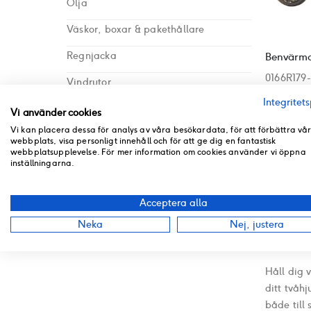
Olja
Väskor, boxar & pakethållare
Regnjacka
0166R179
Vindrutor
Rating:
Integritets
0%
Vinterdäck
I lager
Vi använder cookies
1799 kr
Vi kan placera dessa för analys av våra besökardata, för att förbättra vå
Sommardäck
webbplats, visa personligt innehåll och för att ge dig en fantastisk
webbplatsupplevelse. För mer information om cookies använder vi öppna
Övriga tillbehör
inställningarna.
Vintertillbehör
Visa
Acceptera alla
Reservdelar
Hål
Neka
Nej, justera
Niu NQI X
Håll dig 
ditt tvåhj
både till