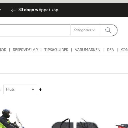
r
30 dagars
öppet köp
HÖR
RESERVDELAR
TIPS&GUIDER
VARUMÄRKEN
REA
KO
Sätt
å
fallande
sortering