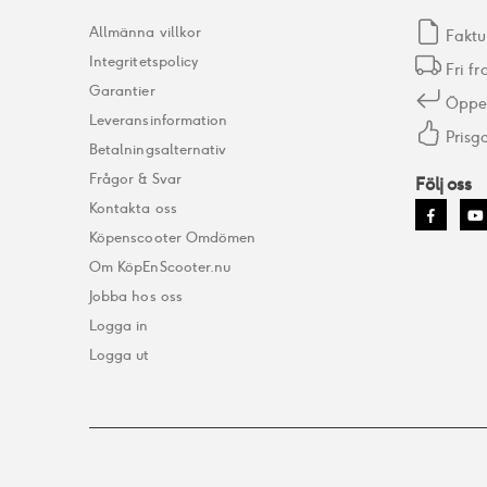
Allmänna villkor
Faktu
Integritetspolicy
Fri fr
Garantier
Öppet
Leveransinformation
Prisga
Betalningsalternativ
Frågor & Svar
Följ oss
Kontakta oss
Köpenscooter Omdömen
Om KöpEnScooter.nu
Jobba hos oss
Logga in
Logga ut