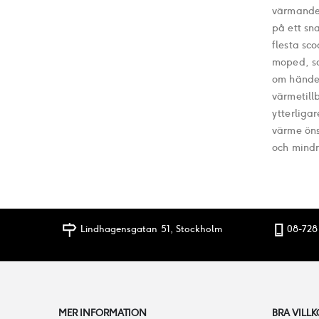
värmande 
på ett sn
flesta sc
moped, sc
om händer
värmetill
ytterliga
värme öns
och mindr
Lindhagensgatan 51, Stockholm
08-728
MER INFORMATION
BRA VILLK