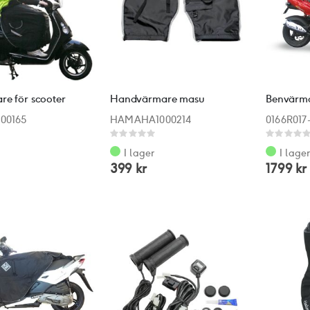
e för scooter
Handvärmare masu
00165
HAMAHA1000214
0166R017
Rating:
Rating:
0%
0%
I lager
I lage
399 kr
1799 kr