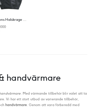
Halvarssons Halskrage Neckcollar Svart one size
0000
r
 & handvärmare
handvärmare
. Med värmande tillbehör blir valet att ta
re. Vi har ett stort utbud av varierande tillbehör,
 och
handvärmare
. Genom att vara förberedd med