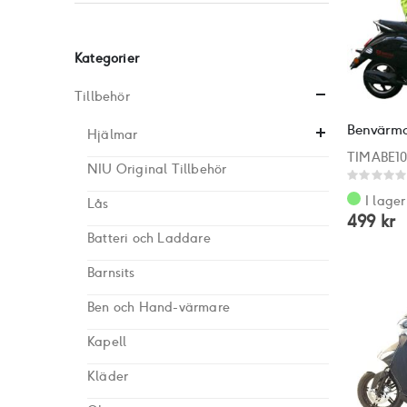
Kategorier
Tillbehör
Benvärmar
Hjälmar
TIMABE10
NIU Original Tillbehör
Rating:
0%
I lager
Lås
499 kr
Batteri och Laddare
Barnsits
Ben och Hand-värmare
Kapell
Kläder