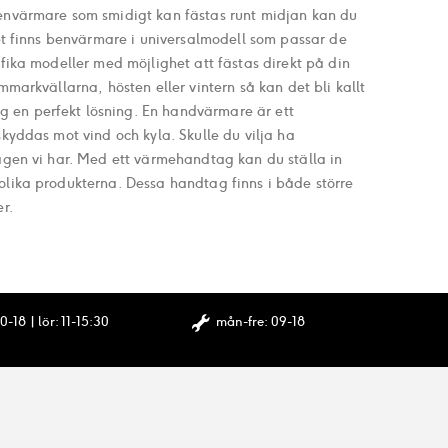
envärmare som smidigt kan fästas runt midjan kan du
et finns benvärmare i universalmodell som passar de
fika modeller med möjlighet att fästas direkt på din
markvällarna, hösten eller vintern så kan det bli kallt
 en perfekt lösning. En handvärmare är ett
kyddas mot vind och kyla. Skulle du vilja ha
agen vi har. Med ett värmehandtag kan du ställa in
lika produkterna. Dessa handtag finns i både större
er.
0-18 | lör: 11-15:30
mån-fre: 09-18