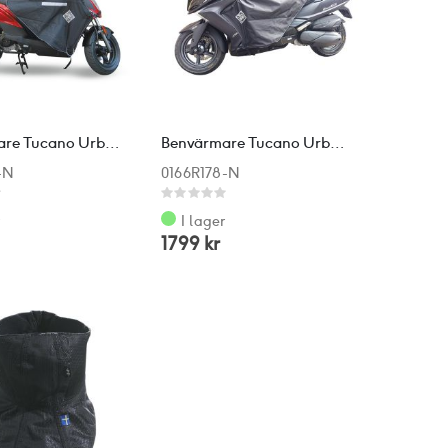
Benvärmare Tucano Urbano Agility/Universal
Benvärmare Tucano Urbano Kymco Downtown 350i
-N
0166R178-N
Rating:
0%
r
I lager
1799 kr