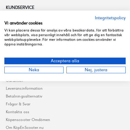
KUNDSERVICE
Integritetspolicy
08-728 00 04
Vi använder cookies
hej@kopenscooter.nu
Vi kan placera dessa för analys av våra besökardata, för att förbättra
vår webbplats, visa personligt innehåll och för att ge dig en fantastisk
Butik: mån-fre: 10-18 lör: 11-16 sön: stängt
webbplatsupplevelse. För mer information om cookies använder vi
Verkstad: mån-fre 09-18 helg: stängt
öppna inställningarna.
MER INFORMATION
Acceptera alla
Allmänna villkor
Neka
Nej, justera
Integritetspolicy
Garantier
Leveransinformation
Betalningsalternativ
Frågor & Svar
Kontakta oss
Köpenscooter Omdömen
Om KöpEnScooter.nu