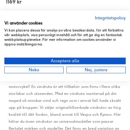
1169 kr
Integritetspolicy
Vi använder cookies
Vi kan placera dessa för analys av våra besökardata, för att förbättra
vår webbplats, visa personligt innehåll och för att ge dig en fantastisk
Hitta rätt vindruta till
webbplatsupplevelse. För mer information om cookies använder vi
öppna inställningarna.
ditt motorfordon
Acceptera alla
Neka
Nej, justera
Här hittar du rätt vindruta till din moped, scooter eller
motorcykel! En vindruta är ett tillbehör som finns i flera olika
storlekar och utseenden. Med en vindruta monterad på din
moped så minskar vind och regn som i annat fall hade skvätt
upp på kroppen. Vi säljer originaltillverkade vindrutor av hög
kvalité till ditt fordon, bland annat till Vespa och Kymco. Här
hittar du även vindrutor av universalmodeller som passar
flertalet märken och modeller. Det finns en bred variation av