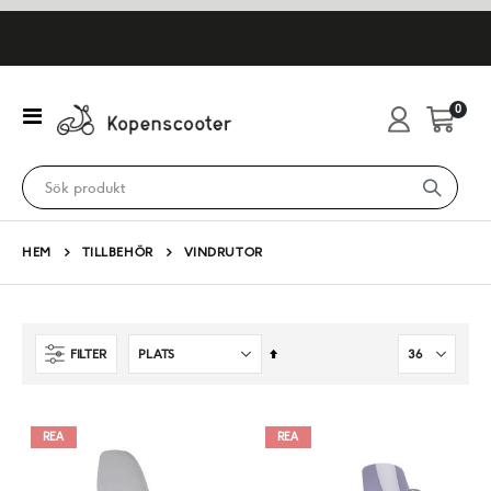
artikl
0
Växla
Cart
Nav
HEM
TILLBEHÖR
VINDRUTOR
Sätt
FILTER
fallande
sortering
REA
REA