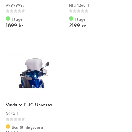
99999997
NIU4260-T
Rating:
Rating:
0%
0%
I lager
I lager
1899 kr
2199 kr
Vindruta PUIG Universal/Agility
5025H
Rating:
0%
Beställningsvara