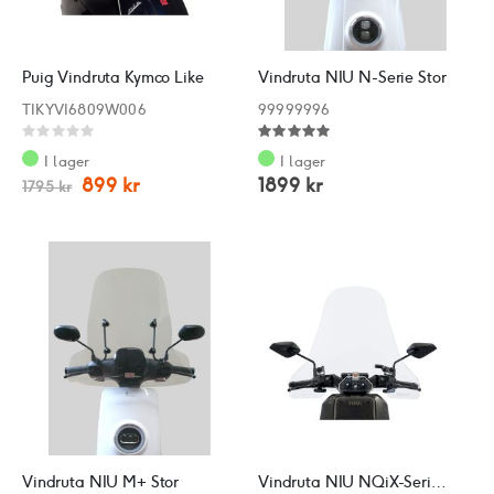
Puig Vindruta Kymco Like
Vindruta NIU N-Serie Stor
TIKYVI6809W006
99999996
Rating:
Recensera:
0%
100%
I lager
I lager
899 kr
1899 kr
1795 kr
Vindruta NIU M+ Stor
Vindruta NIU NQiX-Serie Stor