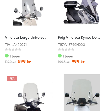
Vindruta Large Universal
Puig Vindruta Kymco Downtown 300
TIVILA450291
TIKYVI6790H003
Rating:
Rating:
0%
0%
I lager
I lager
599 kr
999 kr
1199 kr
1995 kr
REA