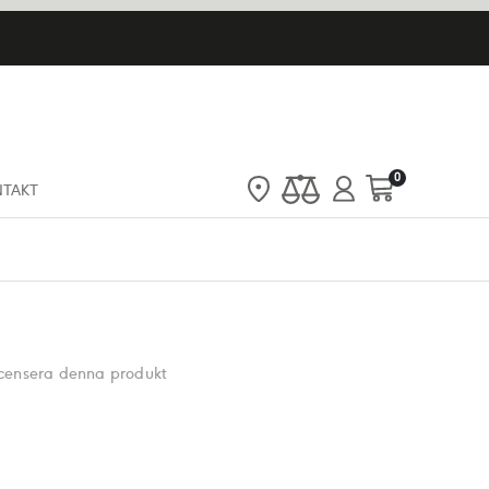
artiklar
0
NTAKT
Cart
recensera denna produkt