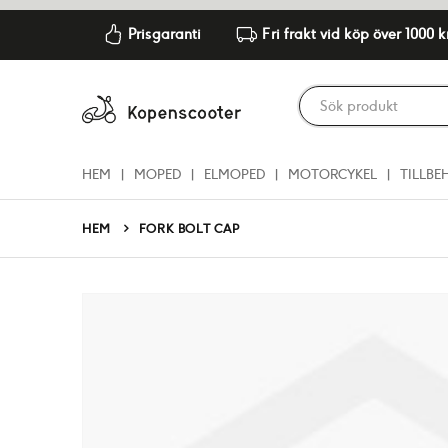
Prisgaranti
Fri frakt vid köp över 1000 k
HEM
MOPED
ELMOPED
MOTORCYKEL
TILLBE
HEM
FORK BOLT CAP
Hoppa
till
slutet
av
bildgalleriet