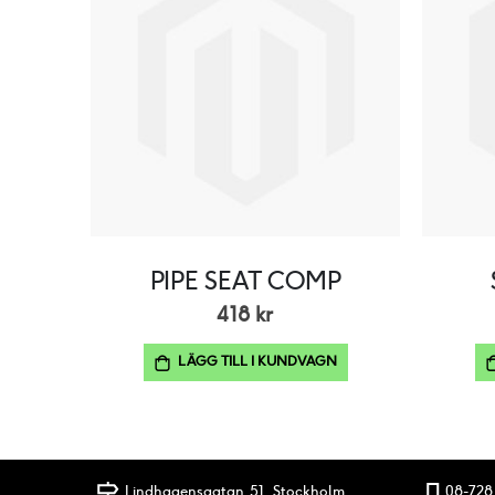
PIPE SEAT COMP
418 kr
LÄGG TILL I KUNDVAGN
Lindhagensgatan 51, Stockholm
08-728