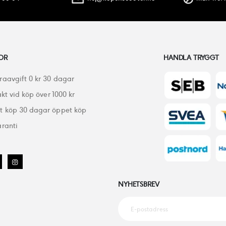
OR
HANDLA TRYGGT
raavgift 0 kr 30 dagar
akt vid köp över 1000 kr
 köp 30 dagar öppet köp
ranti
NYHETSBREV