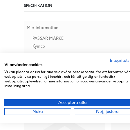
till
SPECIFIKATION
början
av
bildgalleriet
Mer information
PASSAR MÄRKE
Kymco
Integritets
Vi använder cookies
RECENSIONER
Vi kan placera dessa för analys av våra besökardata, för att förbättra vå
webbplats, visa personligt innehåll och för att ge dig en fantastisk
BUTIKSLAGER
webbplatsupplevelse. För mer information om cookies använder vi öppna
inställningarna.
PRODUKT PDF
ANDRA PRODUKTER FRÅN SAMMA KATEGORI
Acceptera alla
Neka
Nej, justera