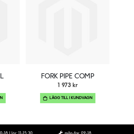
L
FORK PIPE COMP
1 973 kr
GN
LÄGG TILL I KUNDVAGN
0-18 | lör: 11-15:30
mån-fre: 09-18