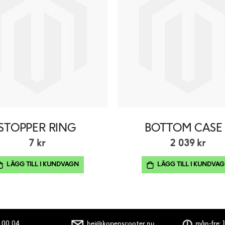
STOPPER RING
BOTTOM CASE 
7 kr
2 039 kr
LÄGG TILL I KUNDVAGN
LÄGG TILL I KUNDVA
 00 04
hej@kopenscooter.nu
mån-fre: 1