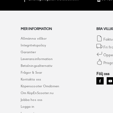
MER INFORMATION
BRA VILLK
Allmänna villkor
Faktu
Integritetspolicy
Fri fr
Garantier
Öppet
Leveransinformation
Prisga
Betalningsalternativ
Frågor & Svar
Följ oss
Kontakta oss
Köpenscooter Omdömen
Om KöpEnScooter.nu
Jobba hos oss
Logga in