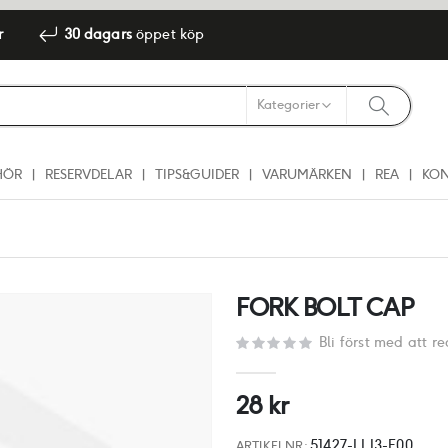
r
30 dagars
öppet köp
HÖR
RESERVDELAR
TIPS&GUIDER
VARUMÄRKEN
REA
KO
FORK BOLT CAP
Bli först med att 
28 kr
51427-LLJ3-E00
ARTIKELNR