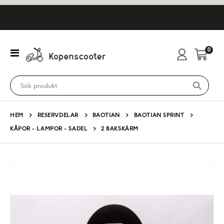
artikl
0
Växla
Cart
Nav
HEM
RESERVDELAR
BAOTIAN
BAOTIAN SPRINT
KÅPOR - LAMPOR - SADEL
2 BAKSKÄRM
Hoppa
till
slutet
av
bildgalleriet