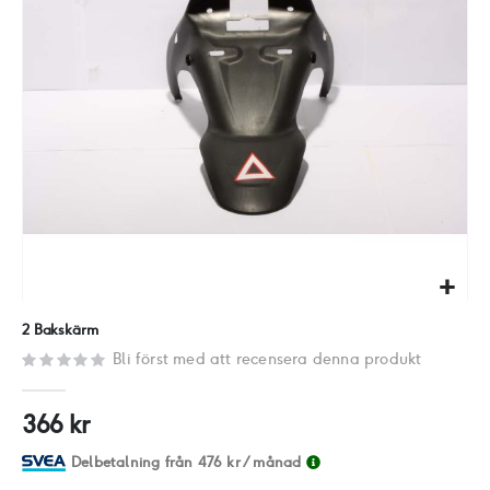
Hoppa
2 Bakskärm
till
Bli först med att recensera denna produkt
början
av
366 kr
bildgalleriet
Delbetalning från
476 kr
/ månad