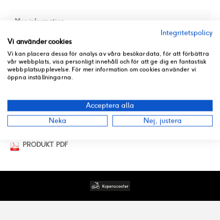
Mer information
Integritetspolicy
PASSAR MÄRKE
Vi använder cookies
Baotian
Vi kan placera dessa för analys av våra besökardata, för att förbättra
vår webbplats, visa personligt innehåll och för att ge dig en fantastisk
webbplatsupplevelse. För mer information om cookies använder vi
öppna inställningarna.
RECENSIONER
Acceptera alla
BUTIKSLAGER
Neka
Nej, justera
PRODUKT PDF