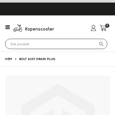
artikl
0
Växla
Cart
Nav
HEM
BOLT ASSY DRAIN PLUG
Hoppa
till
slutet
av
bildgalleriet