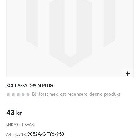
Hoppa
BOLT ASSY DRAIN PLUG
till
Bli först med att recensera denna produkt
början
av
43 kr
bildgalleriet
ENDAST
4
KVAR
9052A-GFY6-950
ARTIKELNR