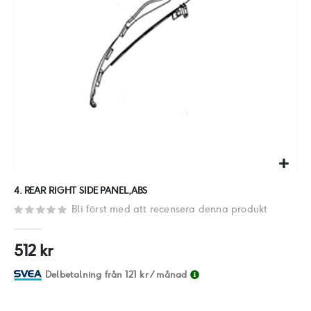
Hoppa
4. REAR RIGHT SIDE PANEL,ABS
till
Bli först med att recensera denna produkt
början
av
512 kr
bildgalleriet
Delbetalning från
121 kr
/ månad