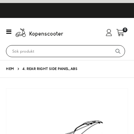
artikl
0
Växla
Cart
Nav
HEM
4. REAR RIGHT SIDE PANEL,ABS
Hoppa
till
slutet
av
bildgalleriet