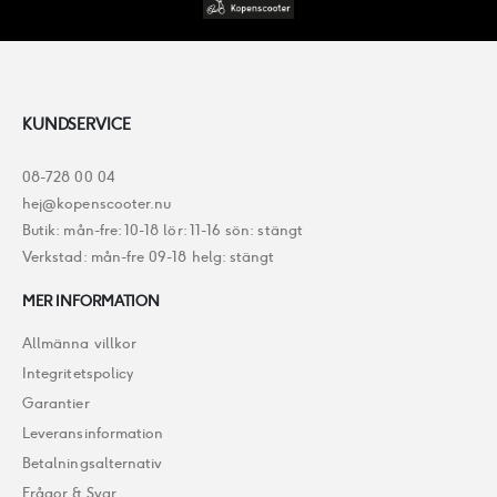
KUNDSERVICE
08-728 00 04
hej@kopenscooter.nu
Butik: mån-fre: 10-18 lör: 11-16 sön: stängt
Verkstad: mån-fre 09-18 helg: stängt
MER INFORMATION
Allmänna villkor
Integritetspolicy
Garantier
Leveransinformation
Betalningsalternativ
Frågor & Svar