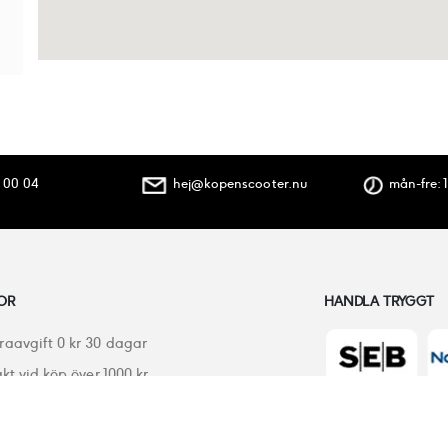
 00 04
hej@kopenscooter.nu
mån-fre: 1
OR
HANDLA TRYGGT
raavgift 0 kr 30 dagar
akt vid köp över 1000 kr
 köp 30 dagar öppet köp
ranti