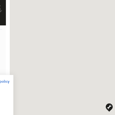
policy
r