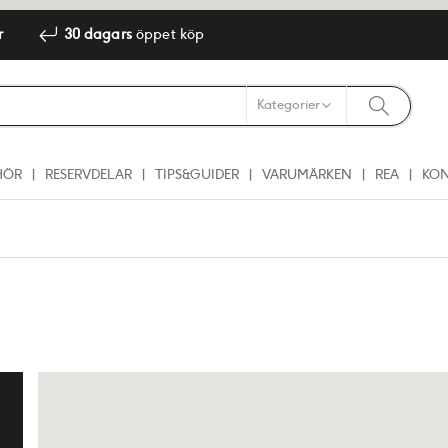
r
30 dagars
öppet köp
HÖR
RESERVDELAR
TIPS&GUIDER
VARUMÄRKEN
REA
KO