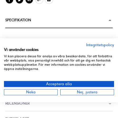
SPECIFIKATION
Mer information
Integritetspolicy
Vi använder cookies
FÄRG
PASSAR MÄRKE
Vi kan placera dessa för analys av våra besökardata, för att förbättra
Silver
Baotian
vår webbplats, visa personligt innehåll och för att ge dig en fantastisk
webbplatsupplevelse. För mer information om cookies använder vi
PASSAR MODELLER
öppna inställningarna.
Ghost 125CC, Ghost 2-T,
Ghost 4-T
Acceptera alla
Neka
Nej, justera
RECENSIONER