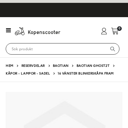
artikl
0
Växla
Cart
Nav
HEM
RESERVDELAR
BAOTIAN
BAOTIAN GHOST2T
KÅPOR - LAMPOR - SADEL
16 VÄNSTER BLINKERSKÅPA FRAM
Hoppa
till
slutet
av
bildgalleriet