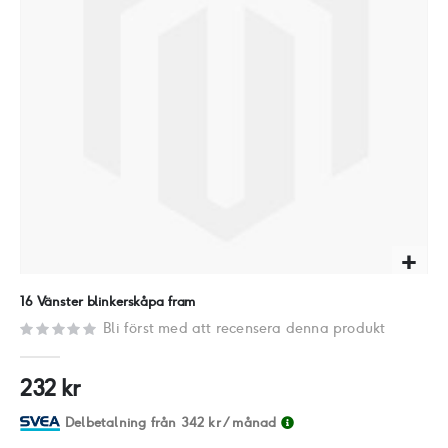
Hoppa
16 Vänster blinkerskåpa fram
till
Bli först med att recensera denna produkt
början
av
232 kr
bildgalleriet
Delbetalning från
342 kr
/ månad