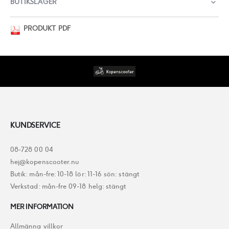
BUTIKSLAGER
PRODUKT PDF
KUNDSERVICE
08-728 00 04
hej@kopenscooter.nu
Butik: mån-fre: 10-18 lör: 11-16 sön: stängt
Verkstad: mån-fre 09-18 helg: stängt
MER INFORMATION
Allmänna villkor