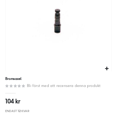
Hoppa
Bromsaxel
till
Bli först med att recensera denna produkt
början
av
104 kr
bildgalleriet
ENDAST
12
KVAR