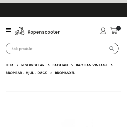
artikl
0
Växla
Cart
Nav
HEM
RESERVDELAR
BAOTIAN
BAOTIAN VINTAGE
BROMSAR - HJUL - DÄCK
BROMSAXEL
Hoppa
till
slutet
av
bildgalleriet