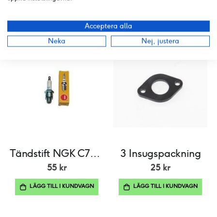
PRODUKT PDF
ANDRA KÖPTE ÄVEN
Acceptera alla
Neka
Nej, justera
Tändstift NGK C7HSA
3 Insugspackning
55 kr
25 kr
LÄGG TILL I KUNDVAGN
LÄGG TILL I KUNDVAGN