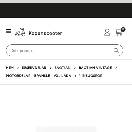
artikl
0
Växla
Cart
Nav
HEM
RESERVDELAR
BAOTIAN
BAOTIAN VINTAGE
MOTORDELAR - BRÄNSLE - VXL LÅDA
1 INSUGSRÖR
Hoppa
till
slutet
av
bildgalleriet