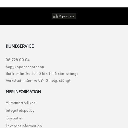
KUNDSERVICE
08-728 00 04
hej@kopenscooter.nu
Butik: mån-fre: 10-18 lör: 11-16 sön: stängt
Verkstad: mån-fre 09-18 helg: stängt
MER INFORMATION
Allmänna villkor
Integritetspolicy
Garantier
Leveransinformation