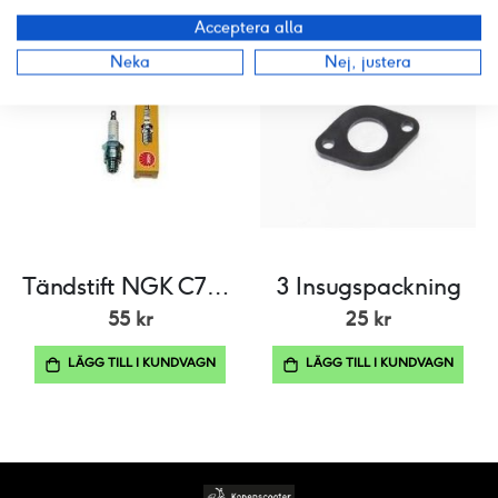
Acceptera alla
Neka
Nej, justera
Tändstift NGK C7HSA
3 Insugspackning
55 kr
25 kr
LÄGG TILL I KUNDVAGN
LÄGG TILL I KUNDVAGN