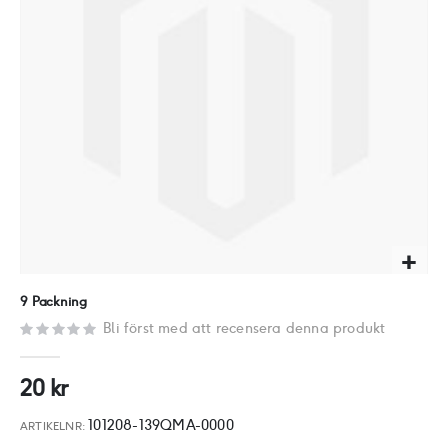
Hoppa
9 Packning
till
Bli först med att recensera denna produkt
början
av
20 kr
bildgalleriet
101208-139QMA-0000
ARTIKELNR