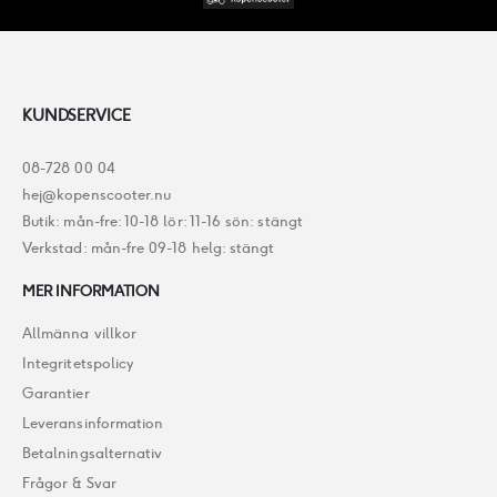
KUNDSERVICE
08-728 00 04
hej@kopenscooter.nu
Butik: mån-fre: 10-18 lör: 11-16 sön: stängt
Verkstad: mån-fre 09-18 helg: stängt
MER INFORMATION
Allmänna villkor
Integritetspolicy
Garantier
Leveransinformation
Betalningsalternativ
Frågor & Svar