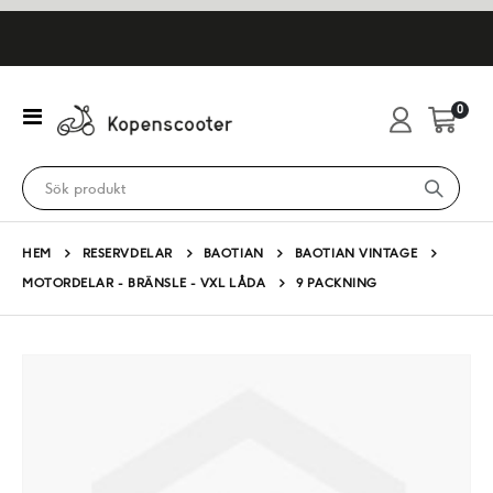
artikl
0
Växla
Cart
Nav
HEM
RESERVDELAR
BAOTIAN
BAOTIAN VINTAGE
MOTORDELAR - BRÄNSLE - VXL LÅDA
9 PACKNING
Hoppa
till
slutet
av
bildgalleriet