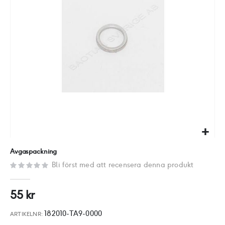
Hoppa
Avgaspackning
till
Bli först med att recensera denna produkt
början
av
55 kr
bildgalleriet
182010-TA9-0000
ARTIKELNR