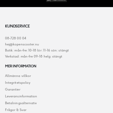
KUNDSERVICE
08-728 00 04
hej@kopenscooter.nu
Butik: mån-fre: 10-18 lör: 11-16 sön: stängt
Verkstad: mån-fre 09-18 helg: stängt
MER INFORMATION
Allmänna villkor
Integritetspolicy
Garantier
Leveransinformation
Betalningsalternativ
Frågor & Svar