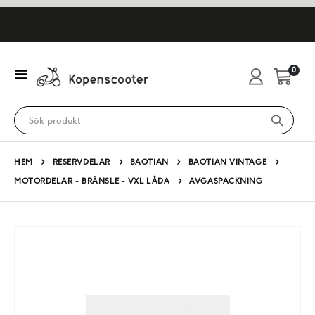
artikl
0
Växla
Cart
Nav
HEM
RESERVDELAR
BAOTIAN
BAOTIAN VINTAGE
MOTORDELAR - BRÄNSLE - VXL LÅDA
AVGASPACKNING
Hoppa
till
slutet
av
bildgalleriet