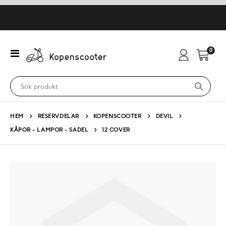
artikl
0
Växla
Cart
Nav
HEM
RESERVDELAR
KOPENSCOOTER
DEVIL
KÅPOR - LAMPOR - SADEL
12 COVER
Hoppa
till
slutet
av
bildgalleriet