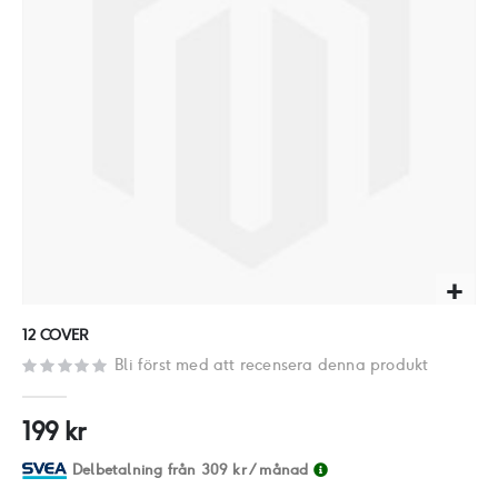
Hoppa
12 COVER
till
Bli först med att recensera denna produkt
början
av
199 kr
bildgalleriet
Delbetalning från
309 kr
/ månad