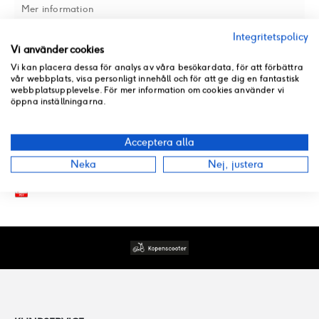
Mer information
FÄRG
PASSAR MÄRKE
Integritetspolicy
Vi använder cookies
Mattsvart
KopEnScooter
Vi kan placera dessa för analys av våra besökardata, för att förbättra
vår webbplats, visa personligt innehåll och för att ge dig en fantastisk
webbplatsupplevelse. För mer information om cookies använder vi
öppna inställningarna.
RECENSIONER
Acceptera alla
BUTIKSLAGER
Neka
Nej, justera
PRODUKT PDF