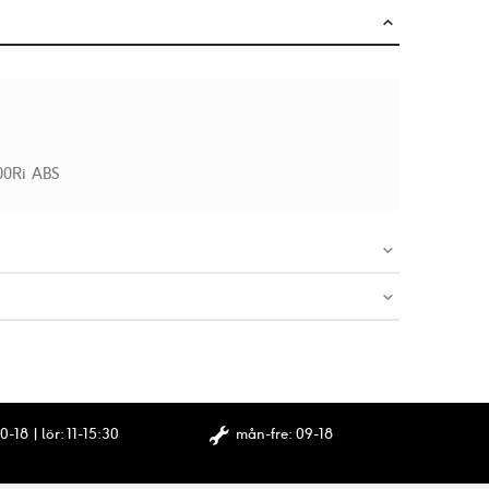
00Ri ABS
0-18 | lör: 11-15:30
mån-fre: 09-18