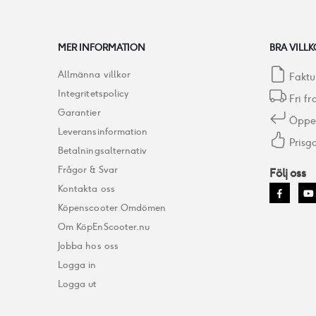
MER INFORMATION
BRA VILLK
Allmänna villkor
Faktu
Integritetspolicy
Fri fr
Garantier
Öppet
Leveransinformation
Prisga
Betalningsalternativ
Frågor & Svar
Följ oss
Kontakta oss
Köpenscooter Omdömen
Om KöpEnScooter.nu
Jobba hos oss
Logga in
Logga ut