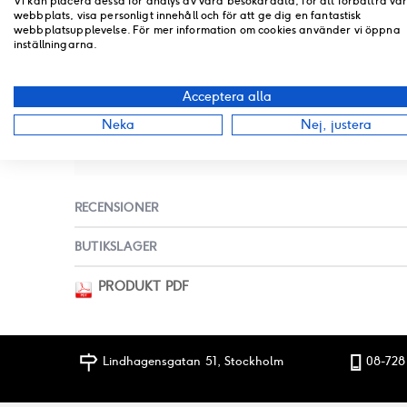
Vi kan placera dessa för analys av våra besökardata, för att förbättra vå
till
webbplats, visa personligt innehåll och för att ge dig en fantastisk
SPECIFIKATION
början
webbplatsupplevelse. För mer information om cookies använder vi öppna
inställningarna.
av
bildgalleriet
Mer information
Acceptera alla
PASSAR MÄRKE
Neka
Nej, justera
Kymco
RECENSIONER
BUTIKSLAGER
PRODUKT PDF
Lindhagensgatan 51, Stockholm
08-728