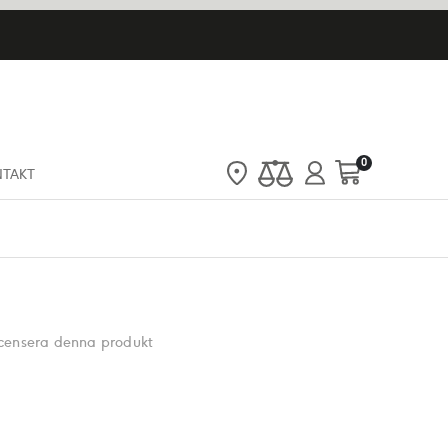
artiklar
0
NTAKT
Cart
recensera denna produkt