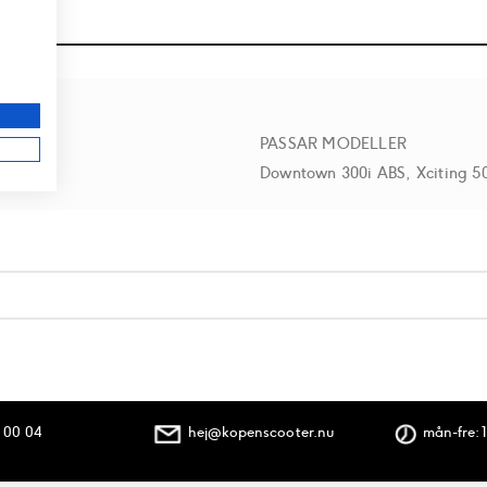
r
PASSAR MODELLER
Downtown 300i ABS, Xciting 5
 00 04
hej@kopenscooter.nu
mån-fre: 1