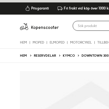
Prisgaranti
Fri frakt vid köp över 1000 k
HEM
MOPED
ELMOPED
MOTORCYKEL
TILLBE
RESERVDELAR
KYMCO
DOWNTOWN 300I
HEM
Hoppa
till
slutet
av
bildgalleriet