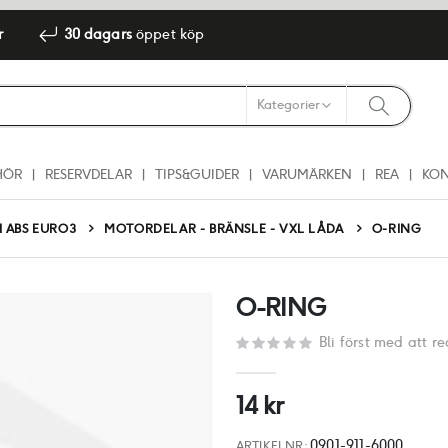
r
30 dagars
öppet köp
HÖR
RESERVDELAR
TIPS&GUIDER
VARUMÄRKEN
REA
KO
 ABS EURO3
MOTORDELAR - BRÄNSLE - VXL LÅDA
O-RING
O-RING
Bli först med att 
14 kr
0901-911-6000
ARTIKELNR