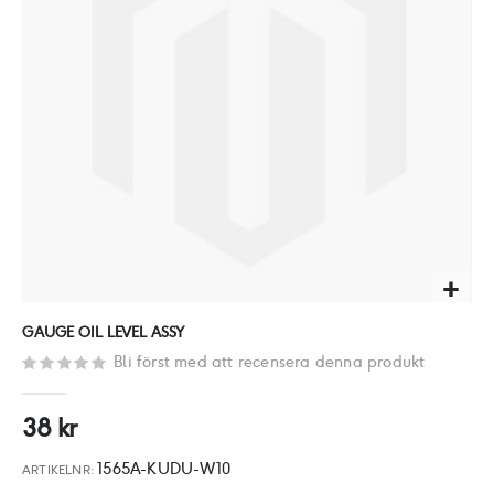
Hoppa
GAUGE OIL LEVEL ASSY
till
Bli först med att recensera denna produkt
början
av
38 kr
bildgalleriet
1565A-KUDU-W10
ARTIKELNR