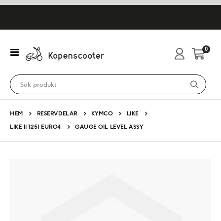
artikl
0
Växla
Cart
Nav
HEM
RESERVDELAR
KYMCO
LIKE
LIKE II 125I EURO4
GAUGE OIL LEVEL ASSY
Hoppa
till
slutet
av
bildgalleriet