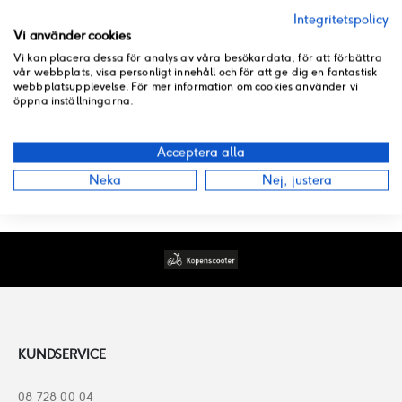
Kymco
Agility City 150, Like 200
Integritetspolicy
Vi använder cookies
Vi kan placera dessa för analys av våra besökardata, för att förbättra
vår webbplats, visa personligt innehåll och för att ge dig en fantastisk
RECENSIONER
webbplatsupplevelse. För mer information om cookies använder vi
öppna inställningarna.
BUTIKSLAGER
Acceptera alla
Neka
Nej, justera
PRODUKT PDF
KUNDSERVICE
08-728 00 04