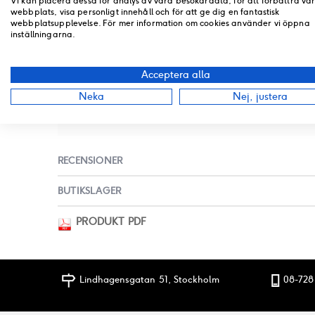
Vi kan placera dessa för analys av våra besökardata, för att förbättra vå
till
webbplats, visa personligt innehåll och för att ge dig en fantastisk
SPECIFIKATION
början
webbplatsupplevelse. För mer information om cookies använder vi öppna
inställningarna.
av
bildgalleriet
Mer information
Acceptera alla
PASSAR MÄRKE
Neka
Nej, justera
Kymco
RECENSIONER
BUTIKSLAGER
PRODUKT PDF
Lindhagensgatan 51, Stockholm
08-728