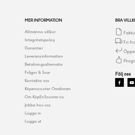
MER INFORMATION
BRA VILLK
Allmänna villkor
Faktu
Integritetspolicy
Fri fr
Garantier
Öppet
Leveransinformation
Prisga
Betalningsalternativ
Frågor & Svar
Följ oss
Kontakta oss
Köpenscooter Omdömen
Om KöpEnScooter.nu
Jobba hos oss
Logga in
Logga ut