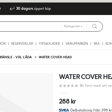
r
30 dagars
öppet köp
HÖR
RESERVDELAR
TIPS&GUIDER
VARUMÄRKEN
REA
KO
RÄNSLE - VXL LÅDA
WATER COVER HEAD
WATER COVER HE
Bli först med att 
288 kr
Delbetalning från
398 kr