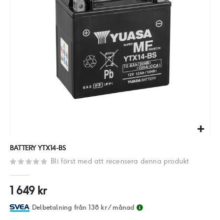
Hoppa
BATTERY YTX14-BS
till
Bli först med att recensera denna produkt
början
av
1 649 kr
bildgalleriet
Delbetalning från
138 kr
/ månad