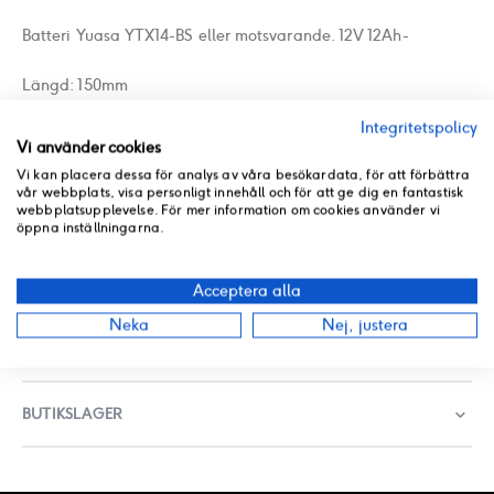
Batteri Yuasa YTX14-BS eller motsvarande. 12V 12Ah-
Längd: 150mm
Integritetspolicy
Bredd: 87mm
Vi använder cookies
Vi kan placera dessa för analys av våra besökardata, för att förbättra
Höjd: 145mm
vår webbplats, visa personligt innehåll och för att ge dig en fantastisk
webbplatsupplevelse. För mer information om cookies använder vi
PRODUKT PDF
öppna inställningarna.
SPECIFIKATION
Acceptera alla
Neka
Nej, justera
RECENSIONER
BUTIKSLAGER