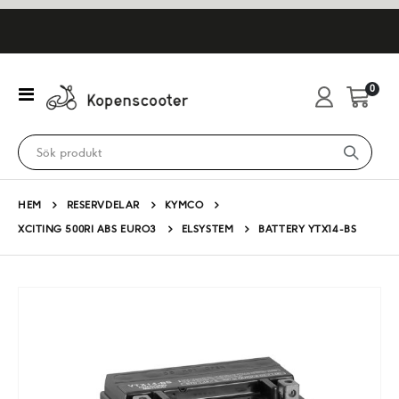
artikl
0
Växla
Cart
Nav
HEM
RESERVDELAR
KYMCO
XCITING 500RI ABS EURO3
ELSYSTEM
BATTERY YTX14-BS
Hoppa
till
slutet
av
bildgalleriet