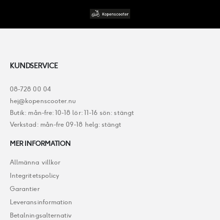
KUNDSERVICE
08-728 00 04
hej@kopenscooter.nu
Butik: mån-fre: 10-18 lör: 11-16 sön: stängt
Verkstad: mån-fre 09-18 helg: stängt
MER INFORMATION
Allmänna villkor
Integritetspolicy
Garantier
Leveransinformation
Betalningsalternativ