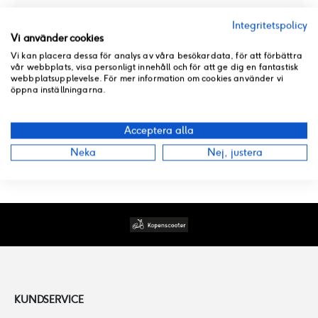
PASSAR MÄRKE
PASSAR MODELLER
Integritetspolicy
Kymco
Xciting 500Ri ABS
Vi använder cookies
Vi kan placera dessa för analys av våra besökardata, för att förbättra
vår webbplats, visa personligt innehåll och för att ge dig en fantastisk
webbplatsupplevelse. För mer information om cookies använder vi
RECENSIONER
öppna inställningarna.
BUTIKSLAGER
Acceptera alla
Neka
Nej, justera
PRODUKT PDF
KUNDSERVICE