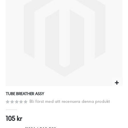
bildgalleriet
Hoppa
TUBE BREATHER ASSY
till
Bli först med att recensera denna produkt
början
av
105 kr
bildgalleriet