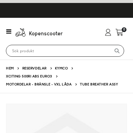
artikl
0
Växla
Cart
Nav
HEM
RESERVDELAR
KYMCO
XCITING 500RI ABS EURO3
MOTORDELAR - BRÄNSLE - VXL LÅDA
TUBE BREATHER ASSY
Hoppa
till
slutet
av