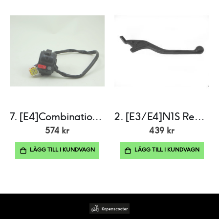
7. [E4]Combination switch - left
2. [E3/E4]N1S Rear disc brake lever
574 kr
439 kr
LÄGG TILL I KUNDVAGN
LÄGG TILL I KUNDVAGN