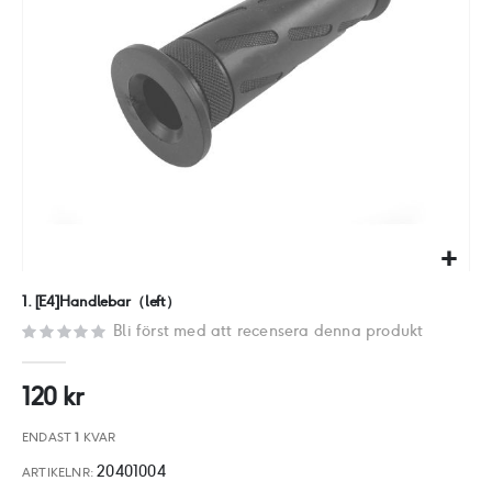
Hoppa
1. [E4]Handlebar（left）
till
Bli först med att recensera denna produkt
början
av
120 kr
bildgalleriet
ENDAST
1
KVAR
20401004
ARTIKELNR