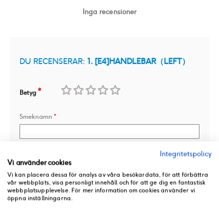
Inga recensioner
DU RECENSERAR:
1. [E4]HANDLEBAR（LEFT）
Betyg
1
2
3
4
5
Smeknamn
star
stars
stars
stars
stars
Integritetspolicy
Översikt
Vi använder cookies
Vi kan placera dessa för analys av våra besökardata, för att förbättra
vår webbplats, visa personligt innehåll och för att ge dig en fantastisk
webbplatsupplevelse. För mer information om cookies använder vi
Recension
öppna inställningarna.