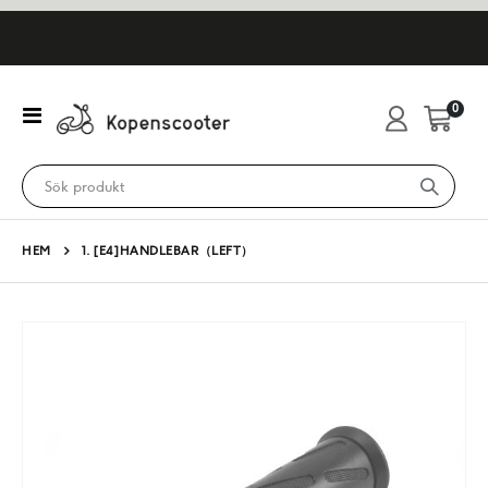
artikl
0
Växla
Cart
Nav
HEM
1. [E4]HANDLEBAR（LEFT）
Hoppa
till
slutet
av
bildgalleriet