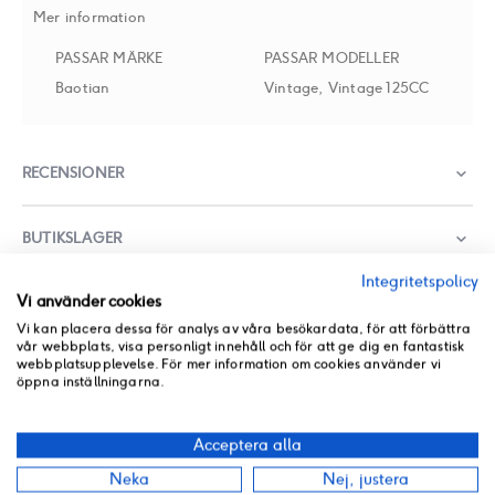
Mer information
PASSAR MÄRKE
PASSAR MODELLER
Baotian
Vintage, Vintage 125CC
RECENSIONER
BUTIKSLAGER
Integritetspolicy
PRODUKT PDF
Vi använder cookies
ANDRA PRODUKTER FRÅN SAMMA KATEGORI
Vi kan placera dessa för analys av våra besökardata, för att förbättra
vår webbplats, visa personligt innehåll och för att ge dig en fantastisk
webbplatsupplevelse. För mer information om cookies använder vi
öppna inställningarna.
Acceptera alla
Neka
Nej, justera