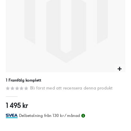
Hoppa
1 Framfälg komplett
till
Bli först med att recensera denna produkt
början
av
1 495 kr
bildgalleriet
Delbetalning från
130 kr
/ månad