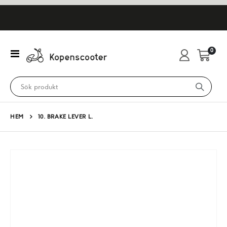
artikl
0
Växla
Cart
Nav
HEM
10. BRAKE LEVER L.
Hoppa
till
slutet
av
bildgalleriet