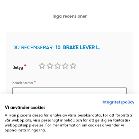
Inga recensioner
DU RECENSERAR:
10. BRAKE LEVER L.
Betyg
1
2
3
4
5
Smeknamn
star
stars
stars
stars
stars
Integritetspolicy
Vi använder cookies
Översikt
Vi kan placera dessa för analys av våra besökardata, för att förbättra
vår webbplats, visa personligt innehåll och för att ge dig en fantastisk
webbplatsupplevelse. För mer information om cookies använder vi
öppna inställningarna.
Recension