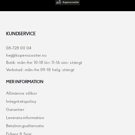
KUNDSERVICE
08-728 00 04
hej@kopenscooter.nu
Butik: mån-fre: 10-18 lör: 11-16 sön: stängt
Verkstad: mån-fre 09-18 helg: stängt
MER INFORMATION
Allmänna villkor
Integritetspolicy
Garantier
Leveransinformation
Betalningsalternativ
Frågor & Svar