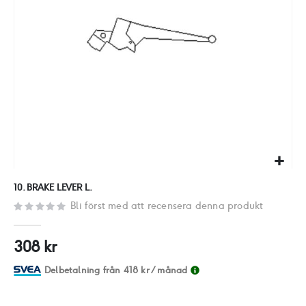
Hoppa
10. BRAKE LEVER L.
till
Bli först med att recensera denna produkt
början
av
308 kr
bildgalleriet
Delbetalning från
418 kr
/ månad