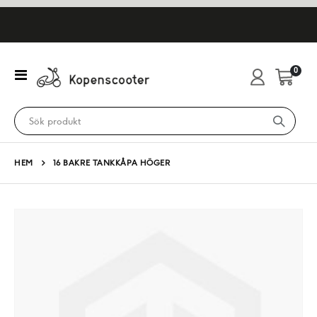
artikl
0
Växla
Cart
Nav
HEM
16 BAKRE TANKKÅPA HÖGER
Hoppa
till
slutet
av
bildgalleriet