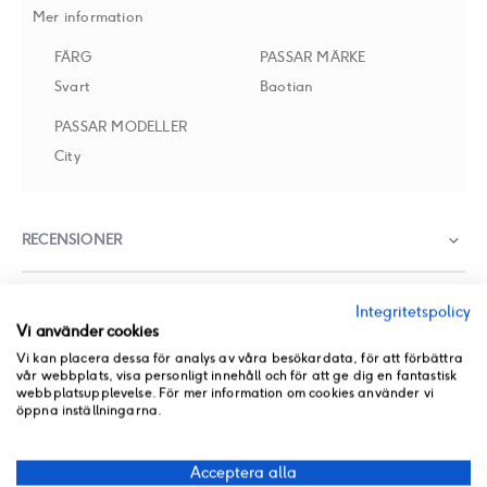
Mer information
FÄRG
PASSAR MÄRKE
Svart
Baotian
PASSAR MODELLER
City
RECENSIONER
BUTIKSLAGER
Integritetspolicy
Vi använder cookies
Vi kan placera dessa för analys av våra besökardata, för att förbättra
PRODUKT PDF
vår webbplats, visa personligt innehåll och för att ge dig en fantastisk
ANDRA PRODUKTER FRÅN SAMMA KATEGORI
webbplatsupplevelse. För mer information om cookies använder vi
öppna inställningarna.
Acceptera alla