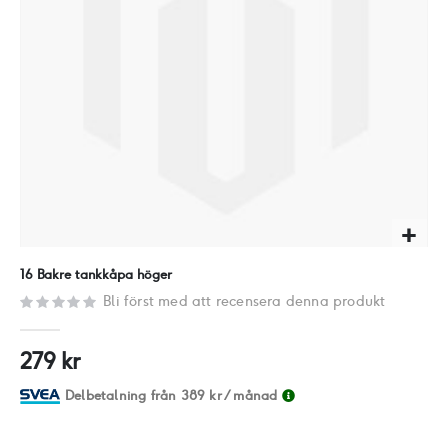
Hoppa
16 Bakre tankkåpa höger
till
Bli först med att recensera denna produkt
början
av
279 kr
bildgalleriet
Delbetalning från
389 kr
/ månad