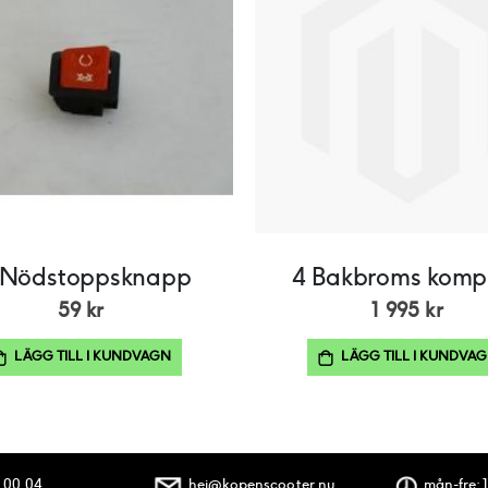
 Nödstoppsknapp
4 Bakbroms kompl
59 kr
1 995 kr
LÄGG TILL I KUNDVAGN
LÄGG TILL I KUNDVA
 00 04
hej@kopenscooter.nu
mån-fre: 1