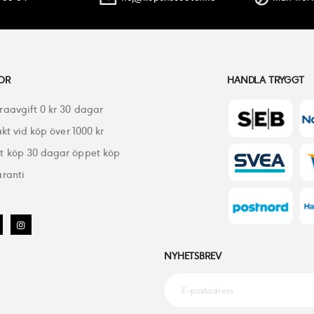
OR
HANDLA TRYGGT
raavgift 0 kr 30 dagar
akt vid köp över 1000 kr
 köp 30 dagar öppet köp
ranti
NYHETSBREV