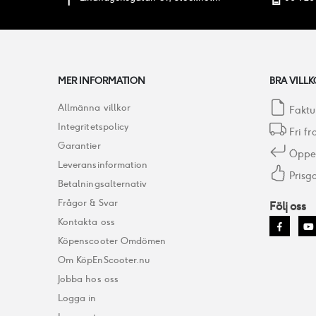
MER INFORMATION
BRA VILLK
Allmänna villkor
Faktu
Integritetspolicy
Fri fr
Garantier
Öppet
Leveransinformation
Prisga
Betalningsalternativ
Frågor & Svar
Följ oss
Kontakta oss
Köpenscooter Omdömen
Om KöpEnScooter.nu
Jobba hos oss
Logga in