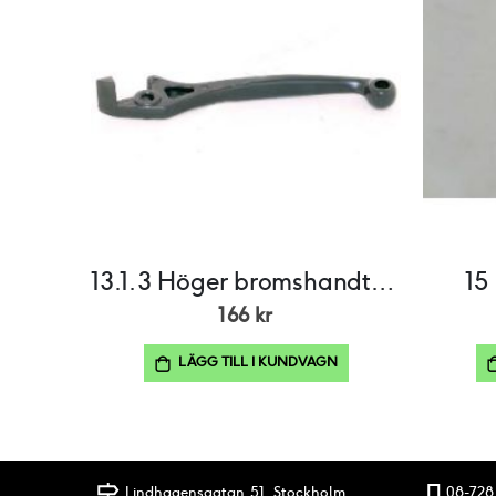
13.1.3 Höger bromshandtag
15
166 kr
LÄGG TILL I KUNDVAGN
Lindhagensgatan 51, Stockholm
08-728