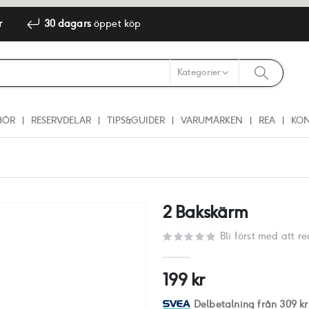
r
30 dagars
öppet köp
HÖR
RESERVDELAR
TIPS&GUIDER
VARUMÄRKEN
REA
KO
2 Bakskärm
Bli först med att 
199 kr
Delbetalning från
309 kr