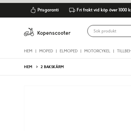
Prisgaranti
Fri frakt vid köp över 1000 k
HEM
MOPED
ELMOPED
MOTORCYKEL
TILLBE
HEM
2 BAKSKÄRM
Hoppa
till
slutet
av
bildgalleriet