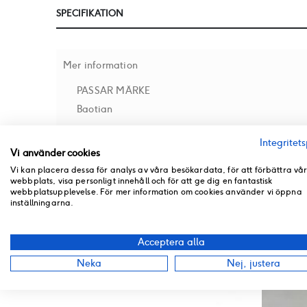
till
SPECIFIKATION
början
av
bildgalleriet
Mer information
PASSAR MÄRKE
Baotian
Integritets
Vi använder cookies
RECENSIONER
Vi kan placera dessa för analys av våra besökardata, för att förbättra vå
webbplats, visa personligt innehåll och för att ge dig en fantastisk
BUTIKSLAGER
webbplatsupplevelse. För mer information om cookies använder vi öppna
inställningarna.
PRODUKT PDF
ANDRA PRODUKTER FRÅN SAMMA KATEGORI
Acceptera alla
Neka
Nej, justera