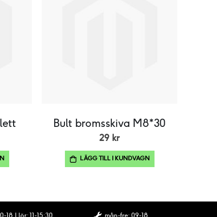
ett
Bult bromsskiva M8*30
29 kr
GN
LÄGG TILL I KUNDVAGN
0-18 | lör: 11-15:30
mån-fre: 09-18