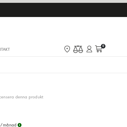
artiklar
0
NTAKT
Cart
recensera denna produkt
/ månad