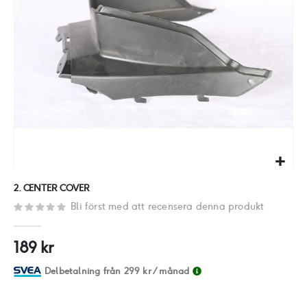
Hoppa
2. CENTER COVER
till
Bli först med att recensera denna produkt
början
av
189 kr
bildgalleriet
Delbetalning från
299 kr
/ månad