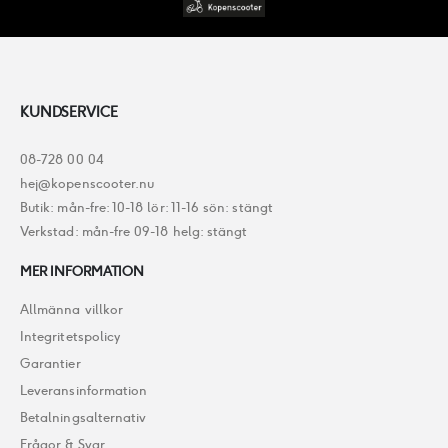
KUNDSERVICE
08-728 00 04
hej@kopenscooter.nu
Butik: mån-fre: 10-18 lör: 11-16 sön: stängt
Verkstad: mån-fre 09-18 helg: stängt
MER INFORMATION
Allmänna villkor
Integritetspolicy
Garantier
Leveransinformation
Betalningsalternativ
Frågor & Svar