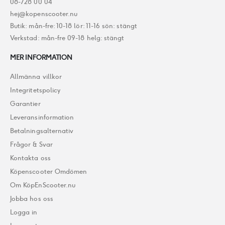
08-728 00 04
hej@kopenscooter.nu
Butik: mån-fre: 10-18 lör: 11-16 sön: stängt
Verkstad: mån-fre 09-18 helg: stängt
MER INFORMATION
Allmänna villkor
Integritetspolicy
Garantier
Leveransinformation
Betalningsalternativ
Frågor & Svar
Kontakta oss
Köpenscooter Omdömen
Om KöpEnScooter.nu
Jobba hos oss
Logga in