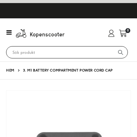
artikl
0
Växla
Cart
Nav
HEM
3. M1 BATTERY COMPARTMENT POWER CORD CAP
Hoppa
till
slutet
av
bildgalleriet