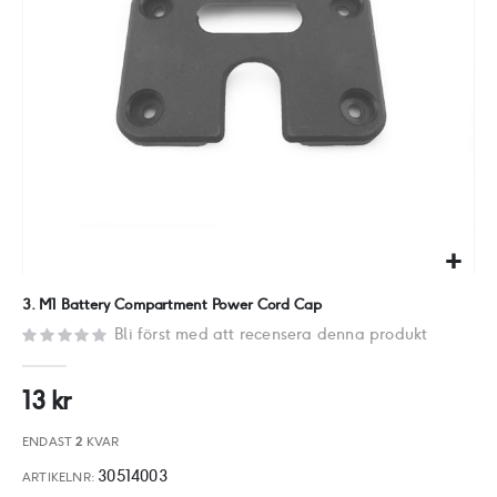
Hoppa
3. M1 Battery Compartment Power Cord Cap
till
Bli först med att recensera denna produkt
början
av
13 kr
bildgalleriet
ENDAST
2
KVAR
30514003
ARTIKELNR