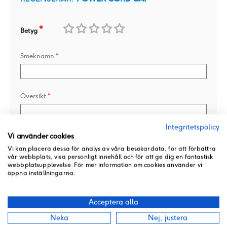
Betyg
1
2
3
4
5
Smeknamn
star
stars
stars
stars
stars
Översikt
Integritetspolicy
Vi använder cookies
Recension
Vi kan placera dessa för analys av våra besökardata, för att förbättra
vår webbplats, visa personligt innehåll och för att ge dig en fantastisk
webbplatsupplevelse. För mer information om cookies använder vi
öppna inställningarna.
Lägg till en bild
Acceptera alla
Neka
Nej, justera