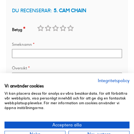
DU RECENSERAR:
5. CAM CHAIN
Betyg
1
2
3
4
5
Smeknamn
star
stars
stars
stars
stars
Översikt
Integritetspolicy
Vi använder cookies
Recension
Vi kan placera dessa för analys av våra besökardata, för att förbättra
vår webbplats, visa personligt innehåll och för att ge dig en fantastisk
webbplatsupplevelse. För mer information om cookies använder vi
öppna inställningarna.
Acceptera alla
Lägg till en bild