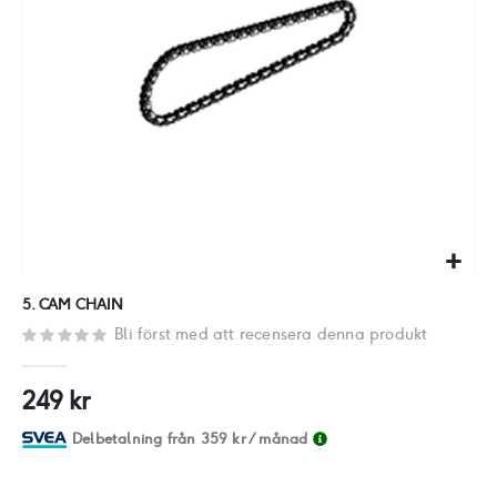
Hoppa
5. CAM CHAIN
till
Bli först med att recensera denna produkt
början
av
249 kr
bildgalleriet
Delbetalning från
359 kr
/ månad