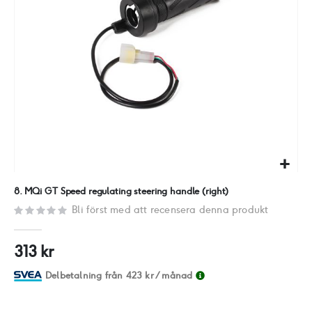
Hoppa
8. MQi GT Speed regulating steering handle (right)
till
Bli först med att recensera denna produkt
början
av
313 kr
bildgalleriet
Delbetalning från
423 kr
/ månad