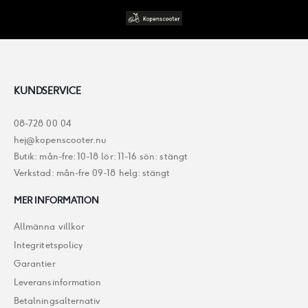
KUNDSERVICE
08-728 00 04
hej@kopenscooter.nu
Butik: mån-fre: 10-18 lör: 11-16 sön: stängt
Verkstad: mån-fre 09-18 helg: stängt
MER INFORMATION
Allmänna villkor
Integritetspolicy
Garantier
Leveransinformation
Betalningsalternativ