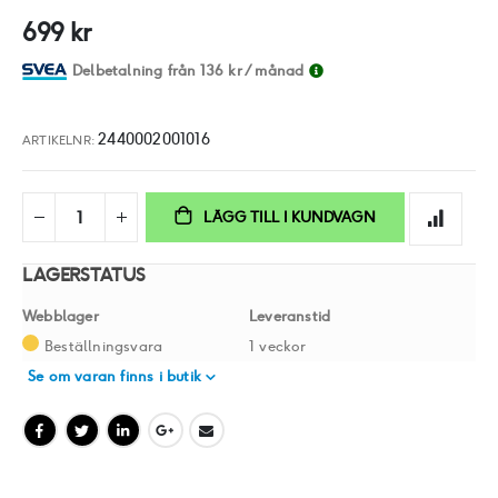
av
699 kr
bildgalleriet
Delbetalning från
136 kr
/ månad
2440002001016
ARTIKELNR
LÄGG TILL I KUNDVAGN
LAGERSTATUS
Webblager
Leveranstid
Beställningsvara
1 veckor
Se om varan finns i butik