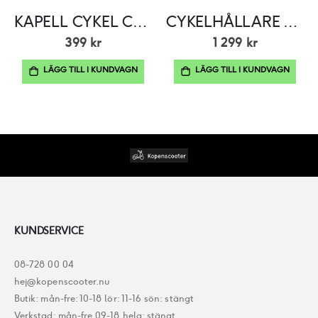
KAPELL CYKEL CAVO 175X130CMSVART
CYKELHÅLLARE THULE 970 EXPRESS 2-CYKLAR
399 kr
1 299 kr
LÄGG TILL I KUNDVAGN
LÄGG TILL I KUNDVAGN
KUNDSERVICE
08-728 00 04
hej@kopenscooter.nu
Butik: mån-fre: 10-18 lör: 11-16 sön: stängt
Verkstad: mån-fre 09-18 helg: stängt