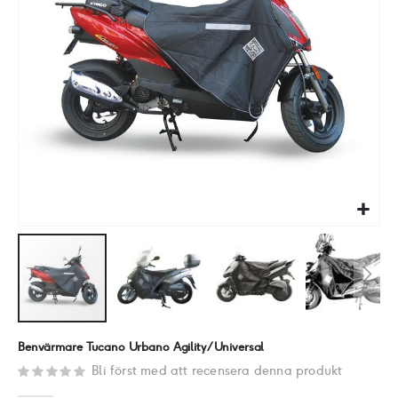
Hoppa
Benvärmare Tucano Urbano Agility/Universal
till
Bli först med att recensera denna produkt
början