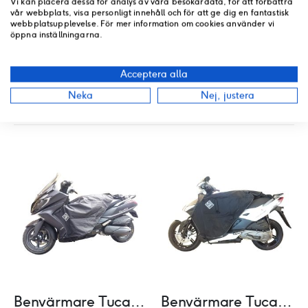
Vi kan placera dessa för analys av våra besökardata, för att förbättra
vår webbplats, visa personligt innehåll och för att ge dig en fantastisk
RECENSIONER
webbplatsupplevelse. För mer information om cookies använder vi
öppna inställningarna.
BUTIKSLAGER
Acceptera alla
Neka
Nej, justera
VI HITTADE ANDRA PRODUKTER DU KANSKE GILLAR!
Benvärmare Tucano Urbano Kymco Downtown 350i
Benvärmare Tucano Urbano Kymco Agility 16+