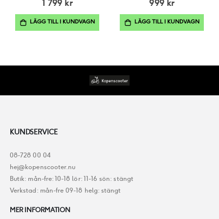
1 799 kr
999 kr
LÄGG TILL I KUNDVAGN
LÄGG TILL I KUNDVAGN
KUNDSERVICE
08-728 00 04
hej@kopenscooter.nu
Butik: mån-fre: 10-18 lör: 11-16 sön: stängt
Verkstad: mån-fre 09-18 helg: stängt
MER INFORMATION