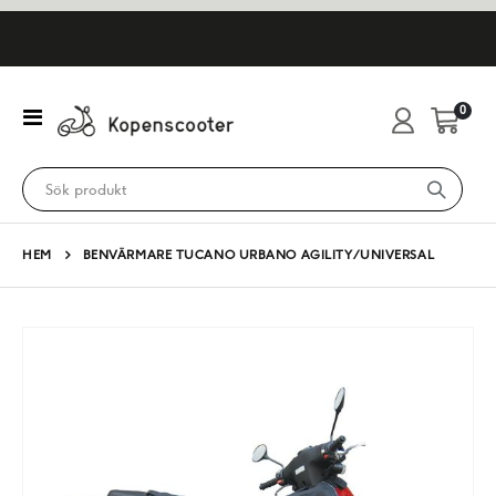
artikl
0
Växla
Cart
Nav
HEM
BENVÄRMARE TUCANO URBANO AGILITY/UNIVERSAL
Hoppa
till
slutet
av
bildgalleriet