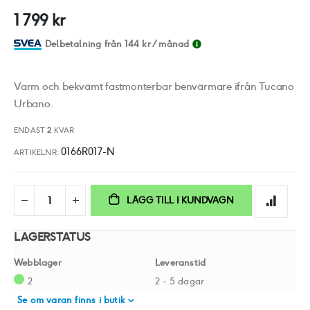
av
1 799 kr
bildgalleriet
Delbetalning från
144 kr
/ månad
Varm och bekvämt fastmonterbar benvärmare ifrån Tucano
Urbano.
ENDAST
2
KVAR
0166R017-N
ARTIKELNR
LÄGG TILL I KUNDVAGN
LAGERSTATUS
Webblager
Leveranstid
2
2 - 5 dagar
Se om varan finns i butik