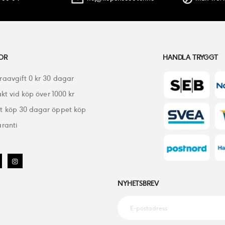
OR
HANDLA TRYGGT
raavgift 0 kr 30 dagar
akt vid köp över 1000 kr
 köp 30 dagar öppet köp
ranti
NYHETSBREV