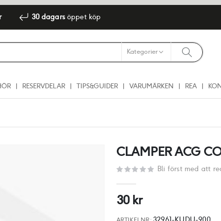
r
30 dagars
öppet köp
HÖR
RESERVDELAR
TIPS&GUIDER
VARUMÄRKEN
REA
KO
CLAMPER ACG C
Bli först med att 
30 kr
32961-KUDU-900
ARTIKELNR