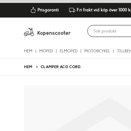
Prisgaranti
Fri frakt vid köp över 1000 k
HEM
MOPED
ELMOPED
MOTORCYKEL
TILLBE
HEM
CLAMPER ACG CORD
Hoppa
till
slutet
av
bildgalleriet