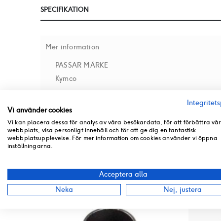
till
SPECIFIKATION
början
av
bildgalleriet
Mer information
PASSAR MÄRKE
Kymco
Integritets
Vi använder cookies
RECENSIONER
Vi kan placera dessa för analys av våra besökardata, för att förbättra vå
webbplats, visa personligt innehåll och för att ge dig en fantastisk
BUTIKSLAGER
webbplatsupplevelse. För mer information om cookies använder vi öppna
inställningarna.
PRODUKT PDF
ANDRA PRODUKTER FRÅN SAMMA KATEGORI
Acceptera alla
Neka
Nej, justera