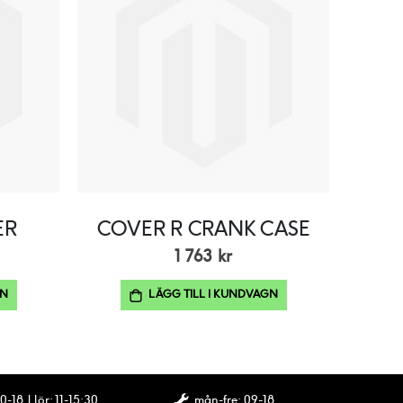
ER
COVER R CRANK CASE
1 763 kr
GN
LÄGG TILL I KUNDVAGN
0-18 | lör: 11-15:30
mån-fre: 09-18