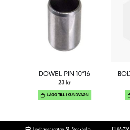
DOWEL PIN 10*16
BOL
23 kr
LÄGG TILL I KUNDVAGN
Lindhagensgatan 51, Stockholm
08-728