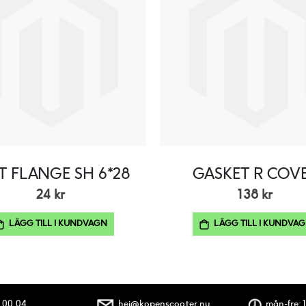
T FLANGE SH 6*28
GASKET R COV
24 kr
138 kr
LÄGG TILL I KUNDVAGN
LÄGG TILL I KUNDVA
 00 04
hej@kopenscooter.nu
mån-fre: 1