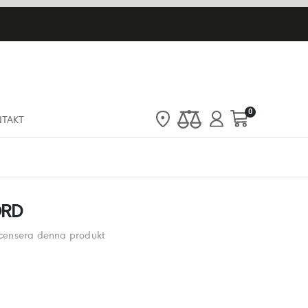
artiklar
0
NTAKT
Cart
ORD
recensera denna produkt