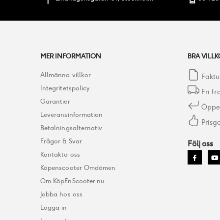
MER INFORMATION
BRA VILLK
Allmänna villkor
Faktu
Integritetspolicy
Fri fr
Garantier
Öppet
Leveransinformation
Prisga
Betalningsalternativ
Frågor & Svar
Följ oss
Kontakta oss
Köpenscooter Omdömen
Om KöpEnScooter.nu
Jobba hos oss
Logga in