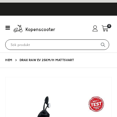
artikl
0
Växla
Cart
Nav
HEM
DRAX RAW EV 25KM/H MATTSVART
Hoppa
till
slutet
av
bildgalleriet