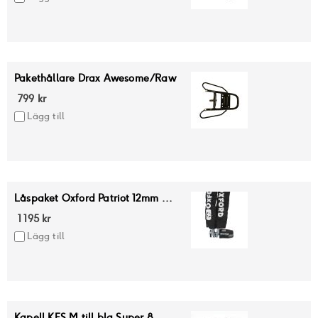
Pakethållare Drax Awesome/Raw
799 kr
Lägg till
Låspaket Oxford Patriot 12mm ...
1 195 kr
Lägg till
Kapell KES M till bla Super 8,...