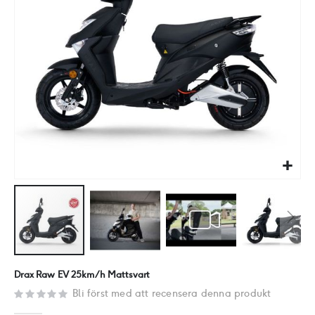
Hoppa
Drax Raw EV 25km/h Mattsvart
till
Bli först med att recensera denna produkt
början