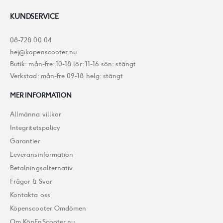
KUNDSERVICE
08-728 00 04
hej@kopenscooter.nu
Butik: mån-fre: 10-18 lör: 11-16 sön: stängt
Verkstad: mån-fre 09-18 helg: stängt
MER INFORMATION
Allmänna villkor
Integritetspolicy
Garantier
Leveransinformation
Betalningsalternativ
Frågor & Svar
Kontakta oss
Köpenscooter Omdömen
Om KöpEnScooter.nu