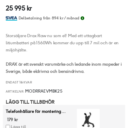
av
25 995 kr
bildgalleriet
Delbetalning från
894 kr
/ månad
Storsäljare Drax Raw nu som el! Med ett uttagbart
litiumbatteri på 1560Wh kommer du upp till 7 mil och är en
miljöhjälte.
DRAX är ett svenskt varumärke och ledande inom mopeder i
Sverige, både eldrivna och bensindrivna.
ENDAST
16
KVAR
MODRRAEVMBK25
ARTIKELNR
LÄGG TILL TILLBEHÖR
Telefonhållare för montering...
179 kr
Lägg till