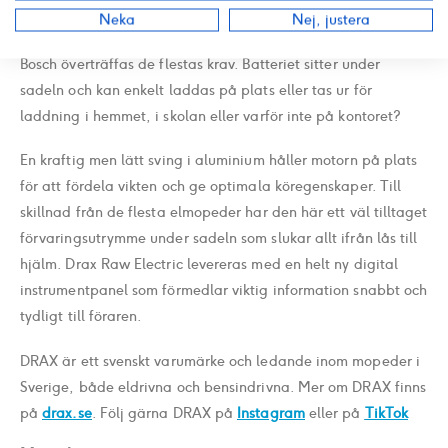
Nu finns storsäljaren Raw med eldrift. Med ett uttagbart
Neka
Nej, justera
litiumbatteri för enkel laddning och en kraftig motor från
Bosch överträffas de flestas krav. Batteriet sitter under
sadeln och kan enkelt laddas på plats eller tas ur för
laddning i hemmet, i skolan eller varför inte på kontoret?
En kraftig men lätt sving i aluminium håller motorn på plats
för att fördela vikten och ge optimala köregenskaper. Till
skillnad från de flesta elmopeder har den här ett väl tilltaget
förvaringsutrymme under sadeln som slukar allt ifrån lås till
hjälm. Drax Raw Electric levereras med en helt ny digital
instrumentpanel som förmedlar viktig information snabbt och
tydligt till föraren.
DRAX är ett svenskt varumärke och ledande inom mopeder i
Sverige, både eldrivna och bensindrivna. Mer om DRAX finns
på
drax.se
. Följ gärna DRAX på
Instagram
eller på
TikTok