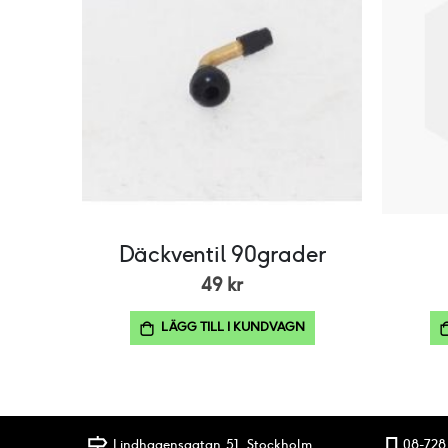
Däckventil 90grader
49 kr
LÄGG TILL I KUNDVAGN
Lindhagensgatan 51, Stockholm
08-728