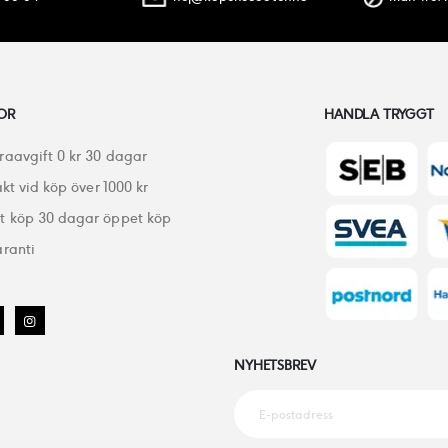
OR
HANDLA TRYGGT
raavgift 0 kr 30 dagar
akt vid köp över 1000 kr
 köp 30 dagar öppet köp
ranti
NYHETSBREV