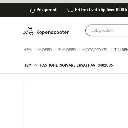
Prisgaranti
Fri frakt vid köp över 1000 k
HEM
MOPED
ELMOPED
MOTORCYKEL
TILLBE
HEM
HASTIGHETSGIVARE ERSATT AV: 3402006
Hoppa
till
slutet
av
bildgalleriet