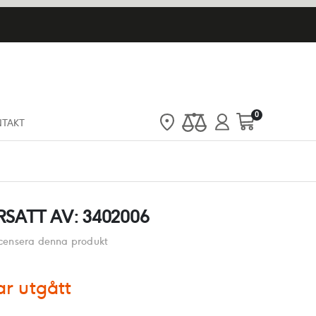
artiklar
0
NTAKT
Cart
ERSATT AV: 3402006
recensera denna produkt
r utgått