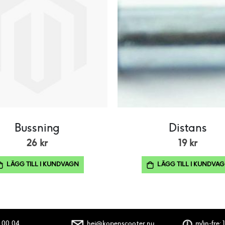
Bussning
Distans
26 kr
19 kr
LÄGG TILL I KUNDVAGN
LÄGG TILL I KUNDVA
 00 04
hej@kopenscooter.nu
mån-fre: 1