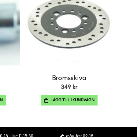
Bromsskiva
349 kr
GN
LÄGG TILL I KUNDVAGN
0-18 | lör: 11-15:30
mån-fre: 09-18