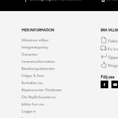
MER INFORMATION
BRA VILLK
Allmänna villkor
Faktu
Integritetspolicy
Fri fr
Garantier
Öppet
Leveransinformation
Prisga
Betalningsalternativ
Frågor & Svar
Följ oss
Kontakta oss
Köpenscooter Omdömen
Om KöpEnScooter.nu
Jobba hos oss
Logga in