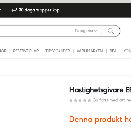
r
30 dagars
öppet köp
HÖR
RESERVDELAR
TIPS&GUIDER
VARUMÄRKEN
REA
KO
Hastighetsgivare 
Bli först med att 
Denna produkt ha