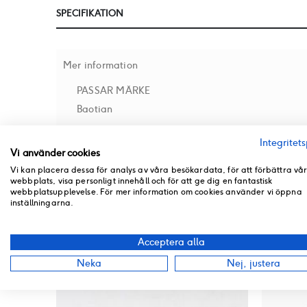
till
SPECIFIKATION
början
av
bildgalleriet
Mer information
PASSAR MÄRKE
Baotian
Integritets
Vi använder cookies
RECENSIONER
Vi kan placera dessa för analys av våra besökardata, för att förbättra vå
webbplats, visa personligt innehåll och för att ge dig en fantastisk
BUTIKSLAGER
webbplatsupplevelse. För mer information om cookies använder vi öppna
inställningarna.
PRODUKT PDF
ANDRA PRODUKTER FRÅN SAMMA KATEGORI
Acceptera alla
Neka
Nej, justera