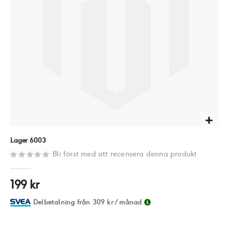
Hoppa
Lager 6003
till
Bli först med att recensera denna produkt
början
av
199 kr
bildgalleriet
Delbetalning från
309 kr
/ månad