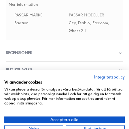
Mer information
PASSAR MÄRKE
PASSAR MODELLER
Baotian
City, Diablo, Freedom,
Ghost 2-T
RECENSIONER
BUTIKSLAGER
Integritetspolicy
Vi använder cookies
PRODUKT PDF
Vi kan placera dessa för analys av våra besökardata, för att förbättra
ANDRA PRODUKTER FRÅN SAMMA KATEGORI
vår webbplats, visa personligt innehåll och för att ge dig en fantastisk
webbplatsupplevelse. För mer information om cookies använder vi
öppna inställningarna.
Acceptera alla
Neka
Nej, justera