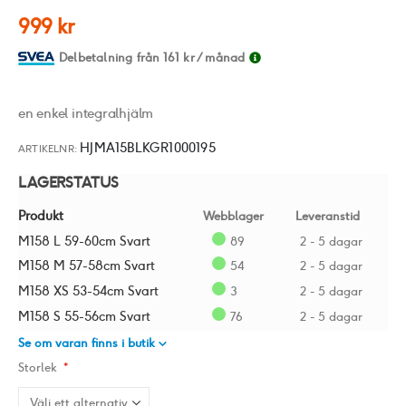
av
999 kr
bildgalleriet
Delbetalning från
161 kr
/ månad
en enkel integralhjälm
HJMA15BLKGR1000195
ARTIKELNR
LAGERSTATUS
Produkt
Webblager
Leveranstid
M158 L 59-60cm Svart
89
2 - 5 dagar
M158 M 57-58cm Svart
54
2 - 5 dagar
M158 XS 53-54cm Svart
3
2 - 5 dagar
M158 S 55-56cm Svart
76
2 - 5 dagar
Se om varan finns i butik
Storlek