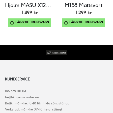
Hjälm MASU X128 Mattsvart
M158 Mattsvart
1 499 kr
1 299 kr
LÄGG TILL I KUNDVAGN
LÄGG TILL I KUNDVAGN
KUNDSERVICE
08-728 00 04
hej@kopenscooter.nu
Butik: mån-fre: 10-18 lör: 11-16 sön: stängt
Verkstad: mån-fre 09-18 helg: stängt