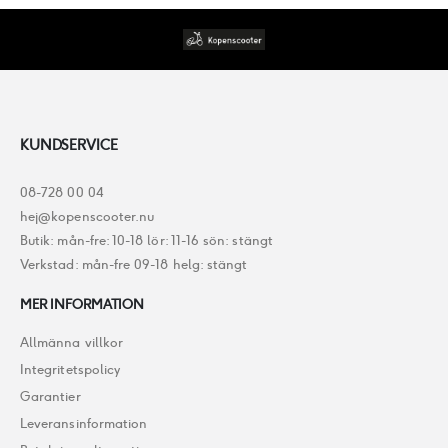
KUNDSERVICE
08-728 00 04
hej@kopenscooter.nu
Butik: mån-fre: 10-18 lör: 11-16 sön: stängt
Verkstad: mån-fre 09-18 helg: stängt
MER INFORMATION
Allmänna villkor
Integritetspolicy
Garantier
Leveransinformation