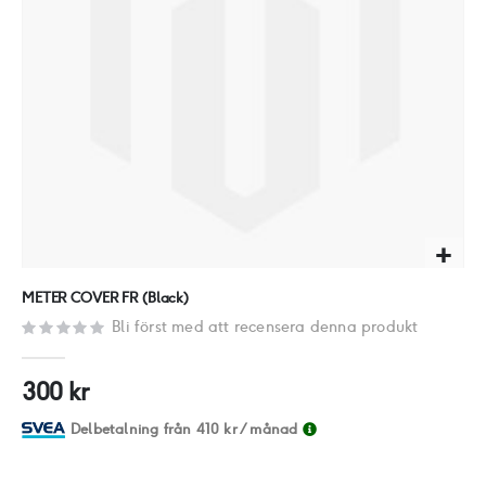
Hoppa
METER COVER FR (Black)
till
Bli först med att recensera denna produkt
början
av
300 kr
bildgalleriet
Delbetalning från
410 kr
/ månad