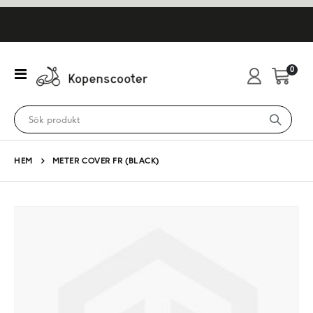
artikl
0
Växla
Cart
Nav
HEM
METER COVER FR (BLACK)
Hoppa
till
slutet
av
bildgalleriet