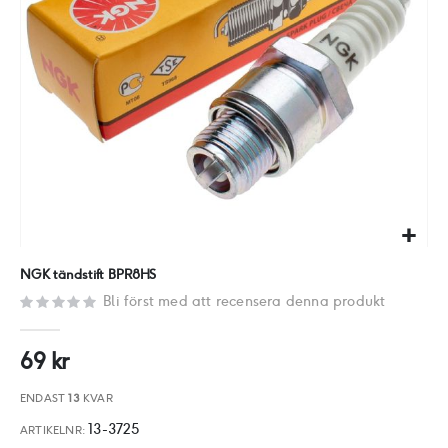
Hoppa
NGK tändstift BPR8HS
till
Bli först med att recensera denna produkt
början
av
69 kr
bildgalleriet
ENDAST
13
KVAR
13-3725
ARTIKELNR