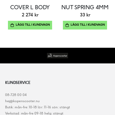
COVER L BODY
NUT SPRING 4MM
2 274 kr
33 kr
LÄGG TILL I KUNDVAGN
LÄGG TILL I KUNDVAGN
KUNDSERVICE
08-728 00 04
hej@kopenscooter.nu
Butik: mån-fre: 10-18 lör: 11-16 sön: stängt
Verkstad: mån-fre 09-18 helg: stängt