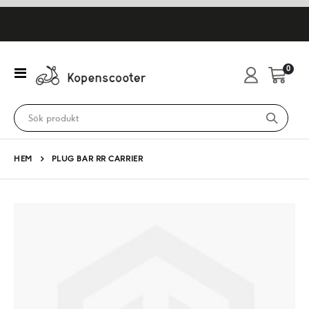
artikl
0
Växla
Cart
Nav
HEM
PLUG BAR RR CARRIER
Hoppa
till
slutet
av
bildgalleriet