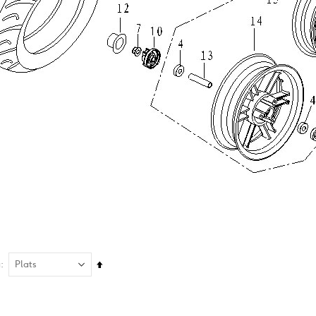
Sätt
å
fallande
sortering