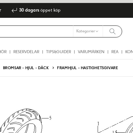
r
30 dagars
öppet köp
HÖR
RESERVDELAR
TIPS&GUIDER
VARUMÄRKEN
REA
KO
BROMSAR - HJUL - DÄCK
FRAMHJUL - HASTIGHETSGIVARE