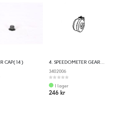
R CAP( 14 )
4. SPEEDOMETER GEAR COMP.
3402006
Rating:
0%
r
I lager
246 kr