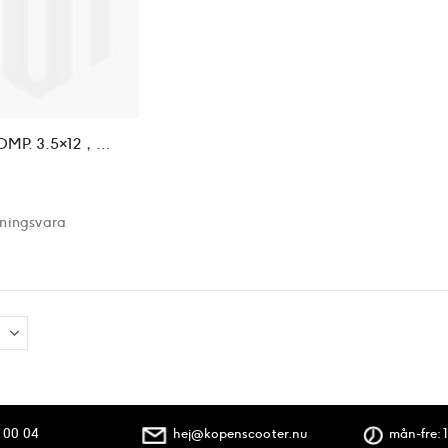
15 RIM COMP. 3.5×12，MODEL 2 REAR DISC
lningsvara
 00 04
hej@kopenscooter.nu
mån-fre: 1