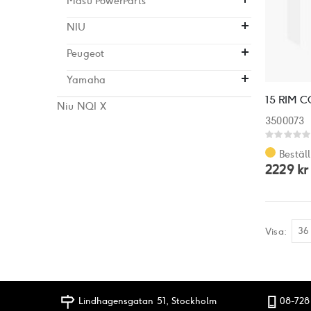
Masu PowerParts
NIU
Peugeot
Yamaha
Niu NQI X
3500073
Rating:
0%
Bestäl
2229 kr
Visa
Lindhagensgatan 51, Stockholm
08-728