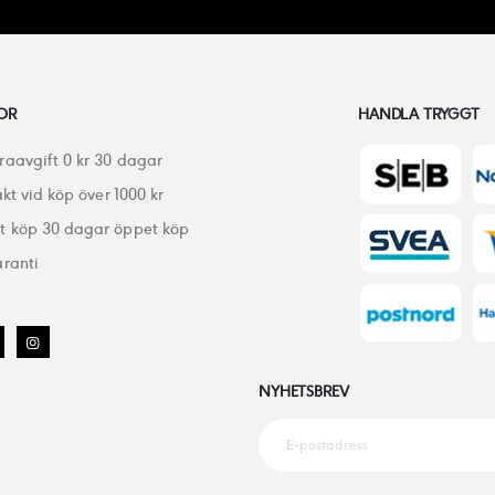
OR
HANDLA TRYGGT
raavgift 0 kr 30 dagar
akt vid köp över 1000 kr
 köp 30 dagar öppet köp
ranti
NYHETSBREV