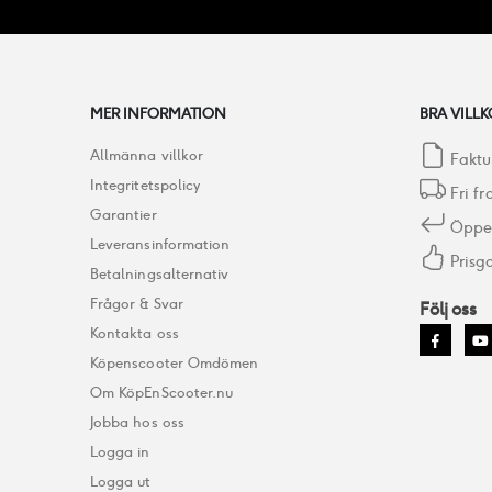
MER INFORMATION
BRA VILLK
Allmänna villkor
Faktu
Integritetspolicy
Fri fr
Garantier
Öppet
Leveransinformation
Prisga
Betalningsalternativ
Frågor & Svar
Följ oss
Kontakta oss
Köpenscooter Omdömen
Om KöpEnScooter.nu
Jobba hos oss
Logga in
Logga ut