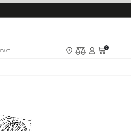
artiklar
0
NTAKT
Cart