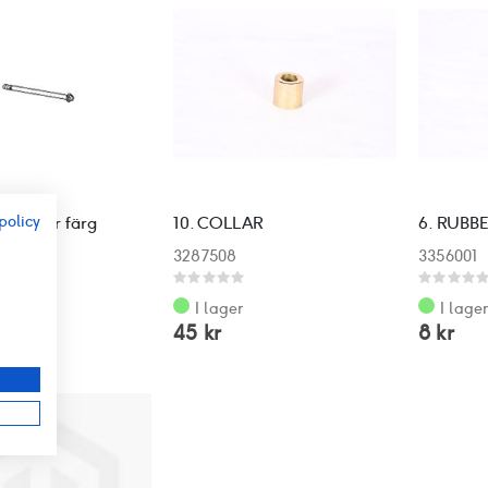
policy
25,Silver färg
10. COLLAR
6. RUBBE
3287508
3356001
r
Rating:
Rating:
0%
0%
I lager
I lage
45 kr
8 kr