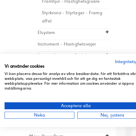
Framhjul - Hastighetsgivare
Styrkrona - Styrlager - Framg
affel
Elsystem
Instrument - Hastighetsvajer
Kåpor - Lampor - Sadel
Integritets
11. M12*1.
Vi använder cookies
Manöversystem
3285012
Vi kan placera dessa för analys av våra besökardata, för att förbättra vå
Motordelar - Bränsle - Vxl låda
webbplats, visa personligt innehåll och för att ge dig en fantastisk
Rating:
0%
webbplatsupplevelse. För mer information om cookies använder vi öppna
I lager
inställningarna.
Stöd - Ram
81 kr
Stötdämpare
Acceptera alla
MASU Snöslunga
Neka
Nej, justera
Lifebike reservdelar