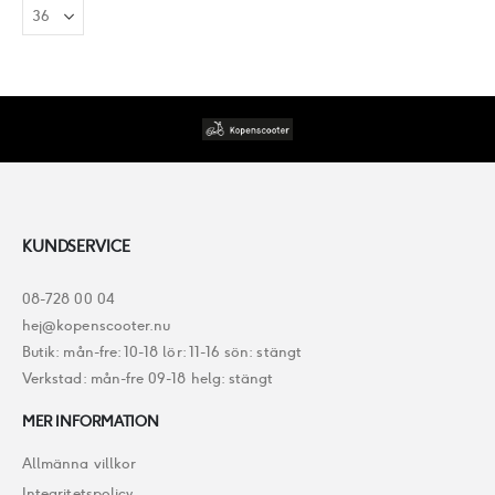
KUNDSERVICE
08-728 00 04
hej@kopenscooter.nu
Butik: mån-fre: 10-18 lör: 11-16 sön: stängt
Verkstad: mån-fre 09-18 helg: stängt
MER INFORMATION
Allmänna villkor
Integritetspolicy