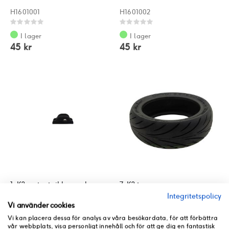
H1601001
H1601002
Rating:
Rating:
0%
0%
I lager
I lager
45 kr
45 kr
1. K3 motor tail lamp plug
7. K3 tyre
Integritetspolicy
H1702008
H0701001
Vi använder cookies
Rating:
Rating:
Vi kan placera dessa för analys av våra besökardata, för att förbättra
0%
0%
I lager
I lager
vår webbplats, visa personligt innehåll och för att ge dig en fantastisk