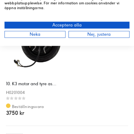
63 kr
875 kr
webbplatsupplevelse. För mer information om cookies använder vi
öppna inställningarna.
Acceptera alla
Neka
Nej, justera
10. K3 motor and tyre assembly（SE)
H0201004
Rating:
0%
Beställningsvara
3750 kr