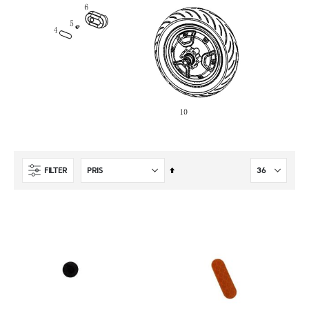
Sätt
FILTER
fallande
sortering