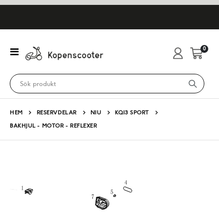
artikl
0
Växla
Cart
Nav
HEM
RESERVDELAR
NIU
KQI3 SPORT
BAKHJUL - MOTOR - REFLEXER