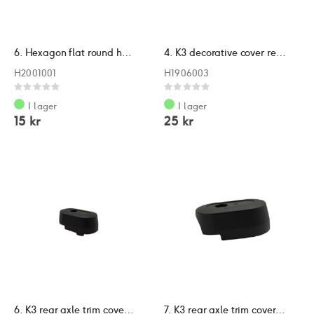
6. Hexagon flat round head
4. K3 decorative cover reflective stickers
H2001001
H1906003
Rating:
Rating:
0%
0%
I lager
I lager
15 kr
25 kr
6. K3 rear axle trim cover left
7. K3 rear axle trim cover right