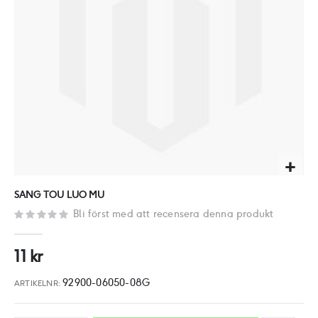
Hoppa
SANG TOU LUO MU
till
Bli först med att recensera denna produkt
början
av
11 kr
bildgalleriet
92900-06050-08G
ARTIKELNR