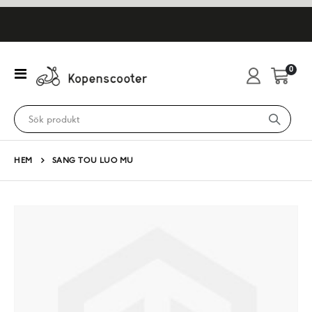
artikl
0
Växla
Cart
Nav
HEM
SANG TOU LUO MU
Hoppa
till
slutet
av
bildgalleriet