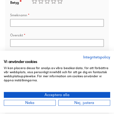
Betyg
1
2
3
4
5
Smeknamn
star
stars
stars
stars
stars
Översikt
Recension
Integritetspolicy
Vi använder cookies
Vi kan placera dessa för analys av våra besökardata, för att förbättra
vår webbplats, visa personligt innehåll och för att ge dig en fantastisk
webbplatsupplevelse. För mer information om cookies använder vi
öppna inställningarna.
Lägg till en bild
Acceptera alla
Neka
Nej, justera
Jag rekommenderar denna produkt