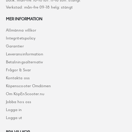
Butik: mån-fre: 10-18 lör: 11-16 sön: stängt
Verkstad: mån-fre 09-18 helg: stängt
MER INFORMATION
Allmänna villkor
Integritetspolicy
Garantier
Leveransinformation
Betalningsalternativ
Frågor & Svar
Kontakta oss
Köpenscooter Omdömen
Om KöpEnScooter.nu
Jobba hos oss
Logga in
Logga ut