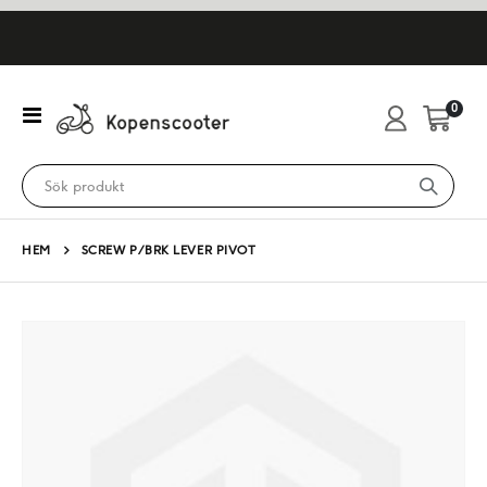
artikl
0
Växla
Cart
Nav
HEM
SCREW P/BRK LEVER PIVOT
Hoppa
till
slutet
av
bildgalleriet