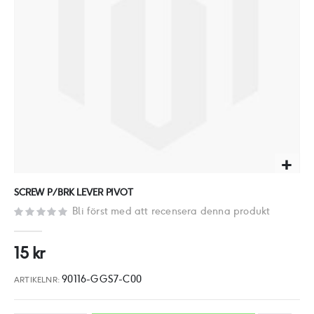
Hoppa
SCREW P/BRK LEVER PIVOT
till
Bli först med att recensera denna produkt
början
av
15 kr
bildgalleriet
90116-GGS7-C00
ARTIKELNR