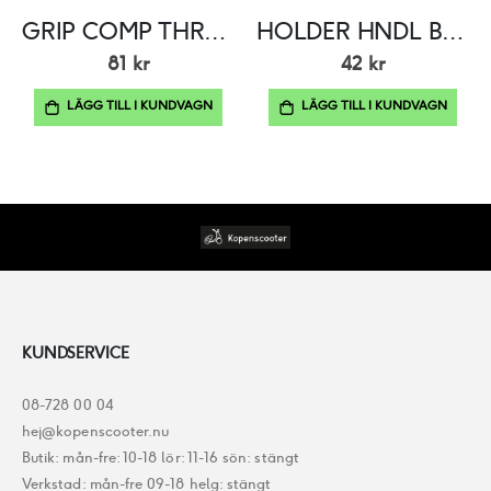
GRIP COMP THROT
HOLDER HNDL BRKT
81 kr
42 kr
LÄGG TILL I KUNDVAGN
LÄGG TILL I KUNDVAGN
KUNDSERVICE
08-728 00 04
hej@kopenscooter.nu
Butik: mån-fre: 10-18 lör: 11-16 sön: stängt
Verkstad: mån-fre 09-18 helg: stängt