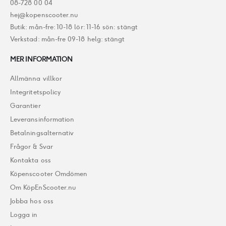
08-728 00 04
hej@kopenscooter.nu
Butik: mån-fre: 10-18 lör: 11-16 sön: stängt
Verkstad: mån-fre 09-18 helg: stängt
MER INFORMATION
Allmänna villkor
Integritetspolicy
Garantier
Leveransinformation
Betalningsalternativ
Frågor & Svar
Kontakta oss
Köpenscooter Omdömen
Om KöpEnScooter.nu
Jobba hos oss
Logga in