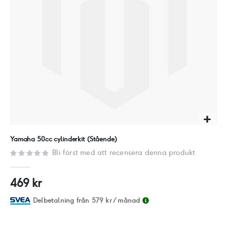
Hoppa
Yamaha 50cc cylinderkit (Stående)
till
Bli först med att recensera denna produkt
början
av
469 kr
bildgalleriet
Delbetalning från
579 kr
/ månad