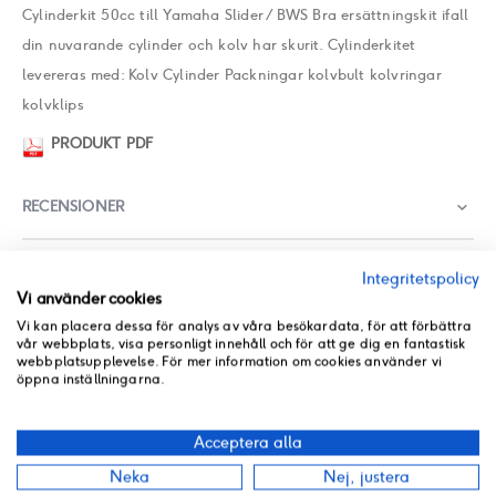
Cylinderkit 50cc till Yamaha Slider / BWS Bra ersättningskit ifall
din nuvarande cylinder och kolv har skurit. Cylinderkitet
levereras med: Kolv Cylinder Packningar kolvbult kolvringar
kolvklips
PRODUKT PDF
RECENSIONER
BUTIKSLAGER
Integritetspolicy
Vi använder cookies
ANDRA PRODUKTER FRÅN SAMMA KATEGORI
Vi kan placera dessa för analys av våra besökardata, för att förbättra
vår webbplats, visa personligt innehåll och för att ge dig en fantastisk
webbplatsupplevelse. För mer information om cookies använder vi
öppna inställningarna.
Acceptera alla
Neka
Nej, justera