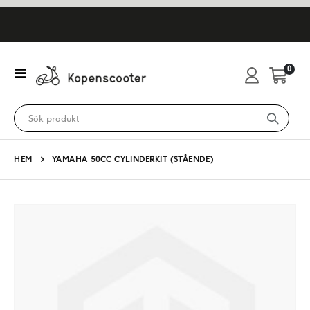
artikl
0
Växla
Cart
Nav
HEM
YAMAHA 50CC CYLINDERKIT (STÅENDE)
Hoppa
till
slutet
av
bildgalleriet