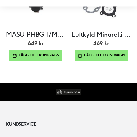
MASU PHBG 17MM Black Edition
Luftkyld Minarelli liggande, 50cc cylinderkit
649 kr
469 kr
LÄGG TILL I KUNDVAGN
LÄGG TILL I KUNDVAGN
KUNDSERVICE