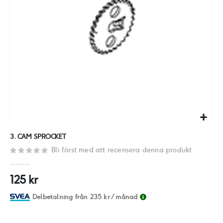
Hoppa
3. CAM SPROCKET
till
Bli först med att recensera denna produkt
början
av
125 kr
bildgalleriet
Delbetalning från
235 kr
/ månad