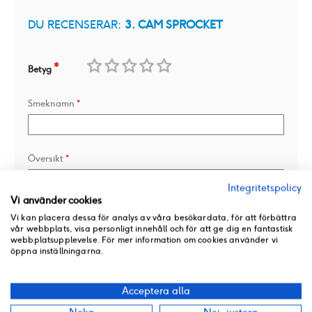
DU RECENSERAR:
3. CAM SPROCKET
Betyg
1
2
3
4
5
Smeknamn
star
stars
stars
stars
stars
Översikt
Integritetspolicy
Vi använder cookies
Recension
Vi kan placera dessa för analys av våra besökardata, för att förbättra
vår webbplats, visa personligt innehåll och för att ge dig en fantastisk
webbplatsupplevelse. För mer information om cookies använder vi
öppna inställningarna.
Acceptera alla
Lägg till en bild