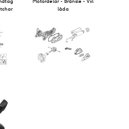
ndtag
Motordelar - Bränsle - Vxl
itchar
låda