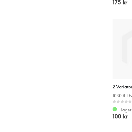
175 kr
2 Variat
103001-1
Rating:
0%
I lager
100 kr