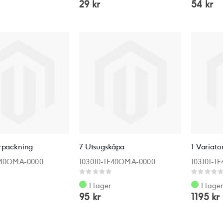
29 kr
54 kr
orpackning
7 Utsugskåpa
1 Variat
E40QMA-0000
103010-1E40QMA-0000
103101-1
Rating:
Rating:
0%
0%
I lager
I lage
95 kr
1195 kr