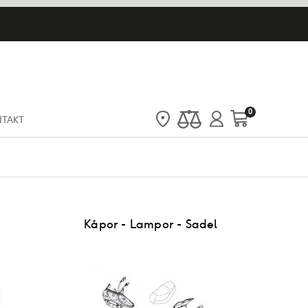
artiklar
0
NTAKT
Cart
Kåpor - Lampor - Sadel