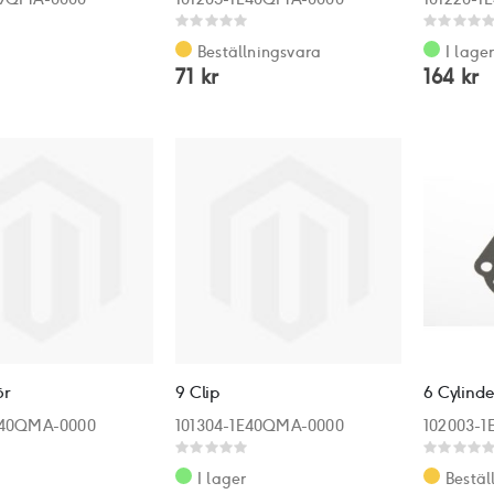
Rating:
Rating:
0%
0%
Beställningsvara
I lage
71 kr
164 kr
ör
9 Clip
6 Cylind
E40QMA-0000
101304-1E40QMA-0000
102003-
Rating:
Rating:
0%
0%
I lager
Bestäl