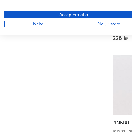
Acceptera alla
3378003
Neka
Nej, justera
Recenser
100%
I lager
228 kr
101202-1