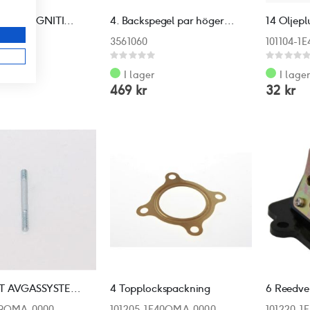
5. Tändspole 2t / IGNITION COIL 2-stroke
4. Backspegel par höger+vänster
14 Oljep
3561060
101104-1
a:
Rating:
Rating:
0%
0%
I lager
I lage
469 kr
32 kr
PINNBULT AVGASSYSTEM M6*32
4 Topplockspackning
6 Reedven
39QMA-0000
101205-1E40QMA-0000
101220-1