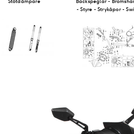
Stötdämpare
Backspeglar - Bromsha
- Styre - Strykåpor - Sw