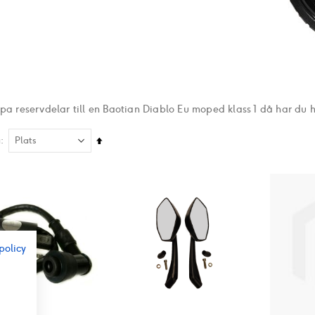
pa reservdelar till en Baotian Diablo Eu moped klass 1 då har du hi
Sätt
å
fallande
sortering
policy
r