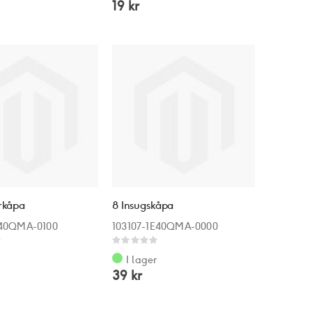
19 kr
orkåpa
8 Insugskåpa
E40QMA-0100
103107-1E40QMA-0000
Rating:
0%
r
I lager
39 kr