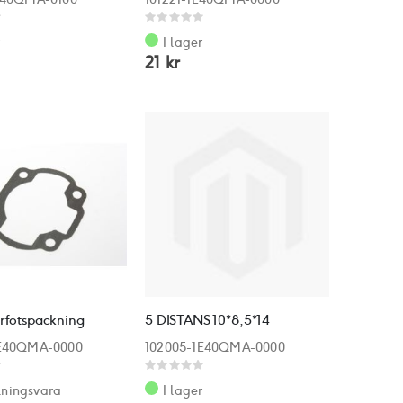
Rating:
0%
r
I lager
21 kr
erfotspackning
5 DISTANS 10*8,5*14
1E40QMA-0000
102005-1E40QMA-0000
Rating:
0%
lningsvara
I lager