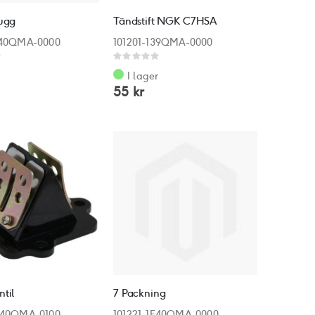
lugg
Tändstift NGK C7HSA
E40QMA-0000
101201-139QMA-0000
Rating:
0%
r
I lager
55 kr
til
7 Packning
E40QMA-0100
101221-1E40QMA-0000