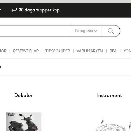
r
30 dagars
öppet köp
HÖR
RESERVDELAR
TIPS&GUIDER
VARUMÄRKEN
REA
KO
O
Dekaler
Instrument