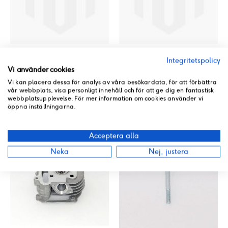
10 Bricka
9 Packning
Integritetspolicy
Vi använder cookies
101207-139QMA-0000
101208-139QMA-0000
Vi kan placera dessa för analys av våra besökardata, för att förbättra
Rating:
Rating:
0%
0%
vår webbplats, visa personligt innehåll och för att ge dig en fantastisk
I lager
I lager
webbplatsupplevelse. För mer information om cookies använder vi
41 kr
20 kr
öppna inställningarna.
Acceptera alla
Neka
Nej, justera