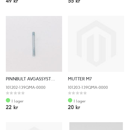
49 kr
55 kr
PINNBULT AVGASSYSTEM M6*32
MUTTER M7
101202-139QMA-0000
101203-139QMA-0000
Rating:
Rating:
0%
0%
I lager
I lager
22 kr
20 kr