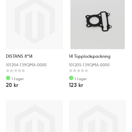
DISTANS 8*14
14 Topplockspackning
101204-139QMA-0000
101205-139QMA-0000
Rating:
Rating:
0%
0%
I lager
I lager
20 kr
123 kr