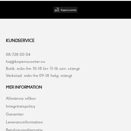
KUNDSERVICE
08-728 00 04
hej@kopenscooter.nu
Butik: mån-fre: 10-18 lör: 11-16 sön: stängt
Verkstad: mån-fre 09-18 helg: stängt
MER INFORMATION
Allmänna villkor
Integritetspolicy
Garantier
Leveransinformation
Betalningsalternativ