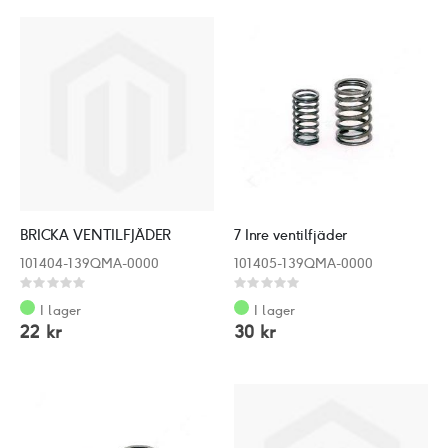
BRICKA VENTILFJÄDER
7 Inre ventilfjäder
101404-139QMA-0000
101405-139QMA-0000
Rating:
Rating:
0%
0%
I lager
I lager
22 kr
30 kr