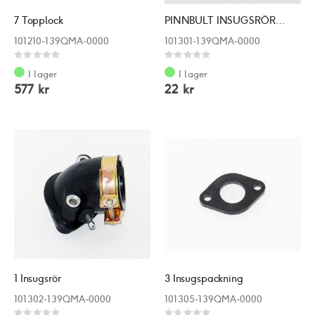
7 Topplock
PINNBULT INSUGSRÖR M6*63
101210-139QMA-0000
101301-139QMA-0000
Rating:
Rating:
0%
0%
I lager
I lager
577 kr
22 kr
1 Insugsrör
3 Insugspackning
101302-139QMA-0000
101305-139QMA-0000