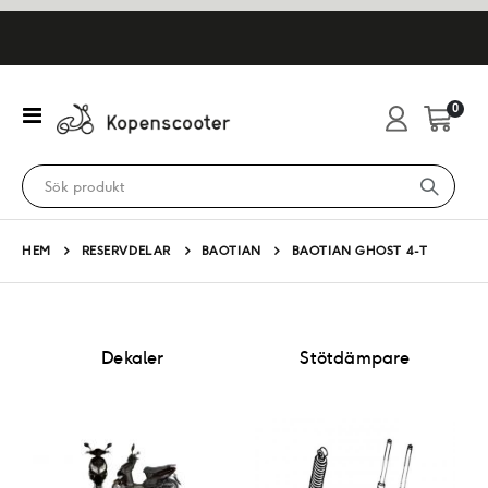
artikl
0
Växla
Cart
Nav
HEM
RESERVDELAR
BAOTIAN
BAOTIAN GHOST 4-T
Dekaler
Stötdämpare