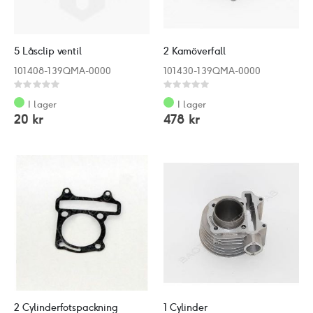
5 Låsclip ventil
2 Kamöverfall
101408-139QMA-0000
101430-139QMA-0000
Rating:
Rating:
0%
0%
I lager
I lager
20 kr
478 kr
2 Cylinderfotspackning
1 Cylinder