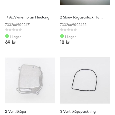
17 ACV-membran Hualong
2 Skruv förgasarlock Hualong
7332669002471
7332669002488
Rating:
Rating:
0%
0%
I lager
I lager
69 kr
10 kr
2 Ventilkåpa
3 Ventilkåpspackning