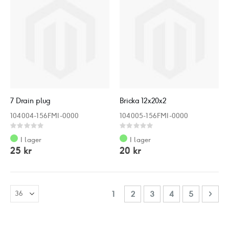
7 Drain plug
Bricka 12x20x2
104004-156FMI-0000
104005-156FMI-0000
Rating:
Rating:
0%
0%
I lager
I lager
25 kr
20 kr
Sida
You're currently reading page
Sida
Sida
Sida
Sida
Sida
Näst
1
2
3
4
5