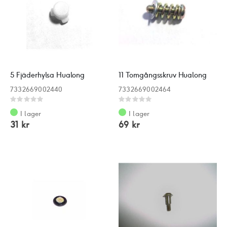
5 Fjäderhylsa Hualong
11 Tomgångsskruv Hualong
7332669002440
7332669002464
Rating:
Rating:
0%
0%
I lager
I lager
31 kr
69 kr