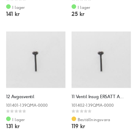
Rating:
Rating:
0%
0%
I lager
I lager
141 kr
25 kr
12 Avgasventil
11 Ventil Insug ERSATT AV: 3012012
101401-139QMA-0000
101402-139QMA-0000
Rating:
Rating:
0%
0%
I lager
Beställningsvara
131 kr
119 kr