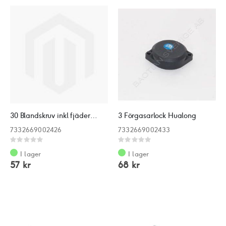
sortering
30 Blandskruv inkl fjäder Hualong
3 Förgasarlock Hualong
7332669002426
7332669002433
Rating:
Rating:
0%
0%
I lager
I lager
57 kr
68 kr