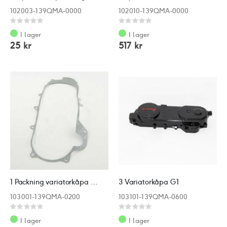
102003-139QMA-0000
102010-139QMA-0000
Rating:
Rating:
0%
0%
I lager
I lager
25 kr
517 kr
1 Packning variatorkåpa G1
3 Variatorkåpa G1
103001-139QMA-0200
103101-139QMA-0600
Rating:
Rating:
0%
0%
I lager
I lager