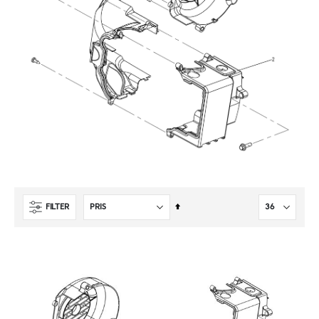
Sätt
FILTER
fallande
sortering