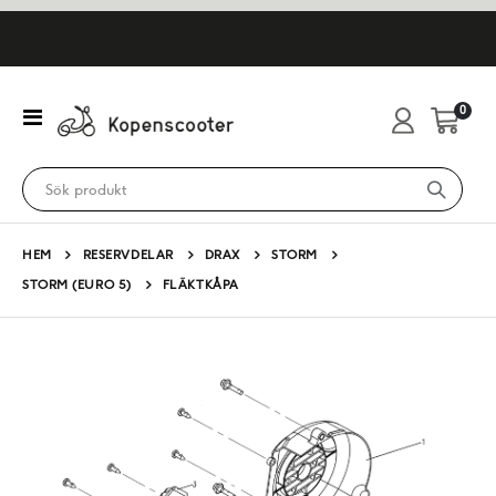
artikl
0
Växla
Cart
Nav
HEM
RESERVDELAR
DRAX
STORM
STORM (EURO 5)
FLÄKTKÅPA