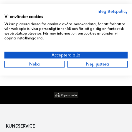
3. SHROUD B ASSY
Integritetspolicy
Vi använder cookies
3141006
Vi kan placera dessa för analys av våra besökardata, för att förbättra
Rating:
vår webbplats, visa personligt innehåll och för att ge dig en fantastisk
0%
webbplatsupplevelse. För mer information om cookies använder vi
I lager
öppna inställningarna.
139 kr
Acceptera alla
Neka
Nej, justera
KUNDSERVICE