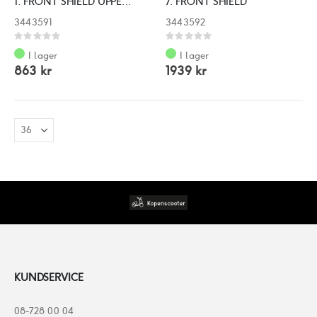
1. FRONT SHIELD UPPER COVER
7. FRONT SHIELD
3443591
3443592
Rating:
Rating:
0%
0%
I lager
I lager
863 kr
1939 kr
KUNDSERVICE
08-728 00 04