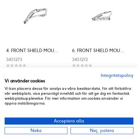
4. FRONT SHIELD MOULDING R
6. FRONT SHIELD MOULDING L
3451273
3451272
Rating:
Rating:
0%
0%
I lager
I lager
Integritetspolicy
126 kr
126 kr
Vi använder cookies
Vi kan placera dessa för analys av våra besökardata, för att förbättra
vår webbplats, visa personligt innehåll och för att ge dig en fantastisk
webbplatsupplevelse. För mer information om cookies använder vi
öppna inställningarna.
Acceptera alla
Neka
Nej, justera