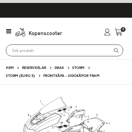
artikl
0
Växla
Cart
Nav
HEM
RESERVDELAR
DRAX
STORM
STORM (EURO 5)
FRONTKÅPA - SIDOKÅPOR FRAM